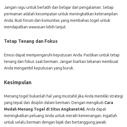
Jangan ragu untuk berlatih dan belajar dari pengalaman. Setiap
permainan adalah kesempatan untuk meningkatkan keterampilan
Anda. Ikuti forum dan komunitas yang membahas togel untuk
mendapatkan wawasan lebih lanjut.
Tetap Tenang dan Fokus
Emosi dapat mempengaruhi keputusan Anda. Pastikan untuk tetap
tenang dan fokus saat bermain. Jangan biarkan tekanan membuat
Anda mengambil keputusan yang buruk.
Kesimpulan
Menang togel bukanlah hal yang mustahil jika Anda memiliki strategi
yang tepat dan disiplin dalam bermain. Dengan mengikuti
Cara
Mudah Menang Togel di Situs Angkanet4d
, Anda dapat
meningkatkan peluang Anda untuk meraih kemenangan. Ingatlah
untuk selalu bermain dengan bijak dan bertanggung jawab.