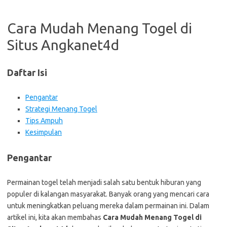
Cara Mudah Menang Togel di
Situs Angkanet4d
Daftar Isi
Pengantar
Strategi Menang Togel
Tips Ampuh
Kesimpulan
Pengantar
Permainan togel telah menjadi salah satu bentuk hiburan yang
populer di kalangan masyarakat. Banyak orang yang mencari cara
untuk meningkatkan peluang mereka dalam permainan ini. Dalam
artikel ini, kita akan membahas
Cara Mudah Menang Togel di