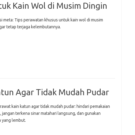
uk Kain Wol di Musim Dingin
si meta: Tips perawatan khusus untuk kain wol di musim
agar tetap terjaga kelembutannya.
atun Agar Tidak Mudah Pudar
rawat kain katun agar tidak mudah pudar: hindari pemakaian
, jangan terkena sinar matahari langsung, dan gunakan
n yang lembut.