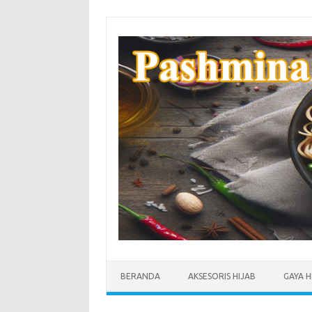
Skip
to
content
BERANDA
AKSESORIS HIJAB
GAYA H