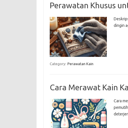
Perawatan Khusus unt
Deskrip
dingin 
Category:
Perawatan Kain
Cara Merawat Kain K
Cara me
pemutih
deterje