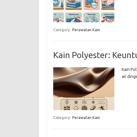
Category:
Perawatan Kain
Kain Polyester: Keun
Kain Po
air ding
Category:
Perawatan Kain