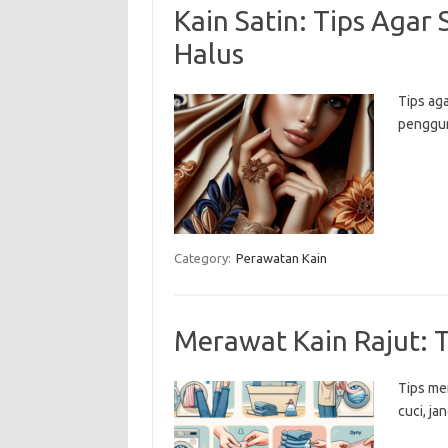
Kain Satin: Tips Agar
Halus
Tips aga
penggun
Category:
Perawatan Kain
Merawat Kain Rajut: T
Tips mer
cuci, ja