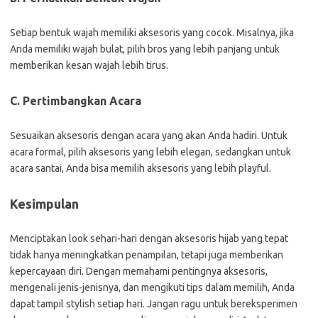
Setiap bentuk wajah memiliki aksesoris yang cocok. Misalnya, jika
Anda memiliki wajah bulat, pilih bros yang lebih panjang untuk
memberikan kesan wajah lebih tirus.
C. Pertimbangkan Acara
Sesuaikan aksesoris dengan acara yang akan Anda hadiri. Untuk
acara formal, pilih aksesoris yang lebih elegan, sedangkan untuk
acara santai, Anda bisa memilih aksesoris yang lebih playful.
Kesimpulan
Menciptakan look sehari-hari dengan aksesoris hijab yang tepat
tidak hanya meningkatkan penampilan, tetapi juga memberikan
kepercayaan diri. Dengan memahami pentingnya aksesoris,
mengenali jenis-jenisnya, dan mengikuti tips dalam memilih, Anda
dapat tampil stylish setiap hari. Jangan ragu untuk bereksperimen