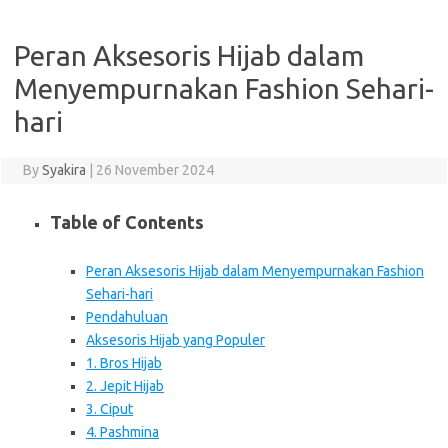
Peran Aksesoris Hijab dalam
Menyempurnakan Fashion Sehari-
hari
By
Syakira
|
26 November 2024
Table of Contents
Peran Aksesoris Hijab dalam Menyempurnakan Fashion
Sehari-hari
Pendahuluan
Aksesoris Hijab yang Populer
1. Bros Hijab
2. Jepit Hijab
3. Ciput
4. Pashmina