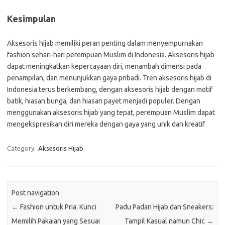
Kesimpulan
Aksesoris hijab memiliki peran penting dalam menyempurnakan
fashion sehari-hari perempuan Muslim di Indonesia. Aksesoris hijab
dapat meningkatkan kepercayaan diri, menambah dimensi pada
penampilan, dan menunjukkan gaya pribadi. Tren aksesoris hijab di
Indonesia terus berkembang, dengan aksesoris hijab dengan motif
batik, hiasan bunga, dan hiasan payet menjadi populer. Dengan
menggunakan aksesoris hijab yang tepat, perempuan Muslim dapat
mengekspresikan diri mereka dengan gaya yang unik dan kreatif.
Category:
Aksesoris Hijab
Post navigation
←
Fashion untuk Pria: Kunci
Padu Padan Hijab dan Sneakers:
Memilih Pakaian yang Sesuai
Tampil Kasual namun Chic
→