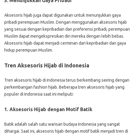
3. Menunjukkan Gaya Pribadi
Aksesoris hijab juga dapat digunakan untuk menunjukkan gaya
pribadi perempuan Muslim. Dengan menggunakan aksesoris hijab
yang sesuai dengan kepribadian dan preferensi pribadi, perempuan
Muslim dapat mengekspresikan diri mereka dengan lebih bebas.
Aksesoris hijab dapat menjadi cerminan dari kepribadian dan gaya
hidup perempuan Muslim.
Tren Aksesoris Hijab di Indonesia
Tren aksesoris hijab di Indonesia terus berkembang seiring dengan
perkembangan fashion hijab. Beberapa tren aksesoris hijab yang
populer di Indonesia saat ini meliputi:
1. Aksesoris Hijab dengan Motif Batik
Batik adalah salah satu warisan budaya Indonesia yang sangat
dihargai. Saat ini, aksesoris hijab dengan motif batik menjadi tren di