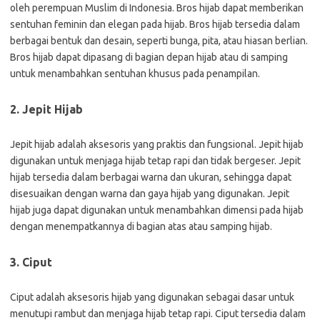
oleh perempuan Muslim di Indonesia. Bros hijab dapat memberikan
sentuhan feminin dan elegan pada hijab. Bros hijab tersedia dalam
berbagai bentuk dan desain, seperti bunga, pita, atau hiasan berlian.
Bros hijab dapat dipasang di bagian depan hijab atau di samping
untuk menambahkan sentuhan khusus pada penampilan.
2. Jepit Hijab
Jepit hijab adalah aksesoris yang praktis dan fungsional. Jepit hijab
digunakan untuk menjaga hijab tetap rapi dan tidak bergeser. Jepit
hijab tersedia dalam berbagai warna dan ukuran, sehingga dapat
disesuaikan dengan warna dan gaya hijab yang digunakan. Jepit
hijab juga dapat digunakan untuk menambahkan dimensi pada hijab
dengan menempatkannya di bagian atas atau samping hijab.
3. Ciput
Ciput adalah aksesoris hijab yang digunakan sebagai dasar untuk
menutupi rambut dan menjaga hijab tetap rapi. Ciput tersedia dalam