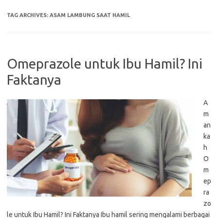
TAG ARCHIVES:
ASAM LAMBUNG SAAT HAMIL
Omeprazole untuk Ibu Hamil? Ini
Faktanya
A
m
an
ka
h
O
m
ep
ra
zo
le untuk Ibu Hamil? Ini Faktanya Ibu hamil sering mengalami berbagai