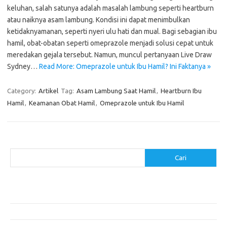
keluhan, salah satunya adalah masalah lambung seperti heartburn
atau naiknya asam lambung. Kondisi ini dapat menimbulkan
ketidaknyamanan, seperti nyeri ulu hati dan mual. Bagi sebagian ibu
hamil, obat-obatan seperti omeprazole menjadi solusi cepat untuk
meredakan gejala tersebut. Namun, muncul pertanyaan Live Draw
Sydney…
Read More: Omeprazole untuk Ibu Hamil? Ini Faktanya »
Category:
Artikel
Tag:
Asam Lambung Saat Hamil
,
Heartburn Ibu
Hamil
,
Keamanan Obat Hamil
,
Omeprazole untuk Ibu Hamil
Cari
Cari
Pos-pos Terbaru
Menggunakan Detergen yang Tepat untuk Jenis Kain Anda
Mengenal Hijab Syari: Gaya dan Etika dalam Berbusana