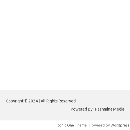
forextradingreviews.my.id
forextrading.my.id
forextimeconverter.my.id
egritud.com
forhelpyou.com
gailhfleming.com
heyimalivemag.com
hyunsunkimhahm.com
ihrm2016.com
illinoistechcon.com
jilliankaulpeterson.com
jlrppatterns.com
johnmgerber.com
Paito HK 6D
Copyright © 2024 | All Rights Reserved
Powered By : Pashmina Media
Iconic One
Theme | Powered by
Wordpress