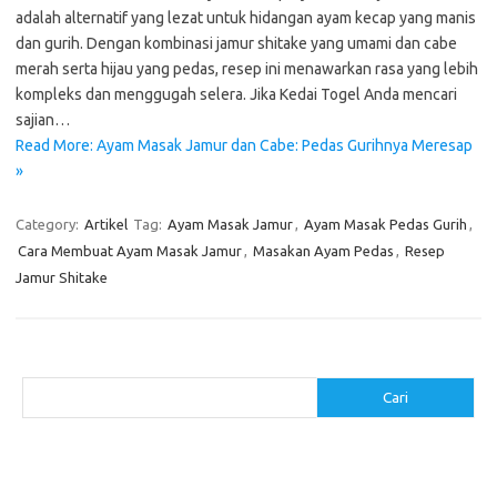
adalah alternatif yang lezat untuk hidangan ayam kecap yang manis
dan gurih. Dengan kombinasi jamur shitake yang umami dan cabe
merah serta hijau yang pedas, resep ini menawarkan rasa yang lebih
kompleks dan menggugah selera. Jika Kedai Togel Anda mencari
sajian…
Read More: Ayam Masak Jamur dan Cabe: Pedas Gurihnya Meresap
»
Category:
Artikel
Tag:
Ayam Masak Jamur
,
Ayam Masak Pedas Gurih
,
Cara Membuat Ayam Masak Jamur
,
Masakan Ayam Pedas
,
Resep
Jamur Shitake
Cari
Cari
Pos-pos Terbaru
Menggunakan Detergen yang Tepat untuk Jenis Kain Anda