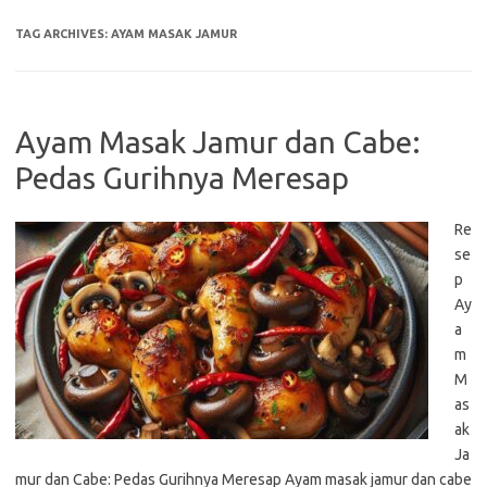
TAG ARCHIVES:
AYAM MASAK JAMUR
Ayam Masak Jamur dan Cabe:
Pedas Gurihnya Meresap
Re
se
p
Ay
a
m
M
as
ak
Ja
mur dan Cabe: Pedas Gurihnya Meresap Ayam masak jamur dan cabe