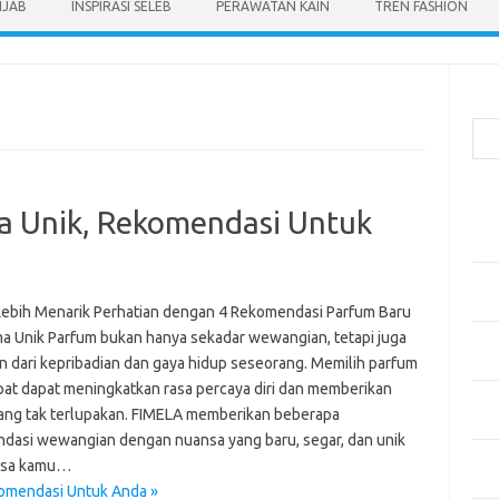
IJAB
INSPIRASI SELEB
PERAWATAN KAIN
TREN FASHION
Cari
Pos
a Unik, Rekomendasi Untuk
Men
Kai
Men
Ber
Lebih Menarik Perhatian dengan 4 Rekomendasi Parfum Baru
a Unik Parfum bukan hanya sekadar wewangian, tetapi juga
Pak
n dari kepribadian dan gaya hidup seseorang. Memilih parfum
Sega
pat dapat meningkatkan rasa percaya diri dan memberikan
Men
ang tak terlupakan. FIMELA memberikan beberapa
Styl
dasi wewangian dengan nuansa yang baru, segar, dan unik
Sel
isa kamu…
yan
komendasi Untuk Anda »