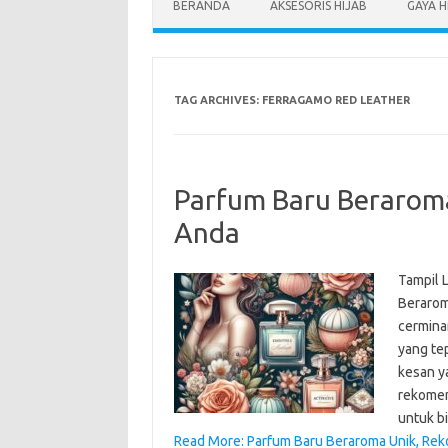
BERANDA
AKSESORIS HIJAB
GAYA H
TAG ARCHIVES:
FERRAGAMO RED LEATHER
Parfum Baru Berarom
Anda
Tampil 
Berarom
cermina
yang te
kesan y
rekomen
untuk b
Read More: Parfum Baru Beraroma Unik, Re