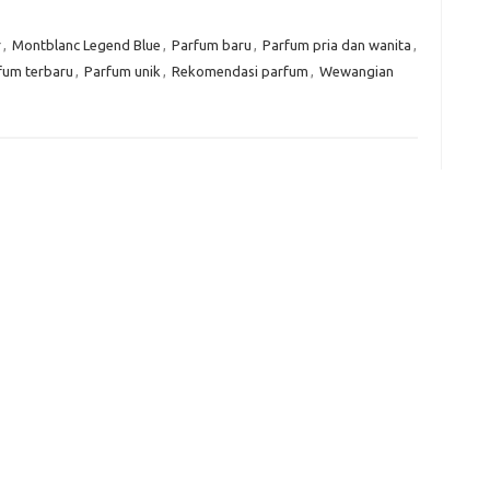
Kom
r
,
Montblanc Legend Blue
,
Parfum baru
,
Parfum pria dan wanita
,
Tid
fum terbaru
,
Parfum unik
,
Rekomendasi parfum
,
Wewangian
e
f
fi
g
h
ho
h
ic
im
ja
fo
fo
fo
fo
fo
eg
fo
ga
h