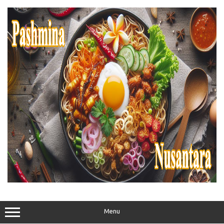
Skip
to
content
Menu