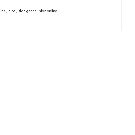
Kom
ine
,
slot
,
slot gacor
,
slot online
Tid
e
f
fi
g
h
ho
h
ic
im
ja
fo
fo
fo
fo
fo
eg
fo
ga
h