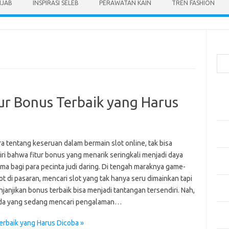
IJAB
INSPIRASI SELEB
PERAWATAN KAIN
TREN FASHION
Cari
Pos
ur Bonus Terbaik yang Harus
Men
Kai
Men
Ber
a tentang keseruan dalam bermain slot online, tak bisa
ri bahwa fitur bonus yang menarik seringkali menjadi daya
Pak
ama bagi para pecinta judi daring. Di tengah maraknya game-
Sega
t di pasaran, mencari slot yang tak hanya seru dimainkan tapi
Men
janjikan bonus terbaik bisa menjadi tantangan tersendiri. Nah,
Styl
da yang sedang mencari pengalaman…
Sel
yan
erbaik yang Harus Dicoba »