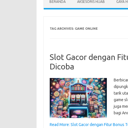
BERANDA
AKSESORIS HIJAB
GAYA H
TAG ARCHIVES:
GAME ONLINE
Slot Gacor dengan Fit
Dicoba
Berbicar
dipungki
tarik ut
game slo
juga men
bagi An
Read More: Slot Gacor dengan Fitur Bonus T