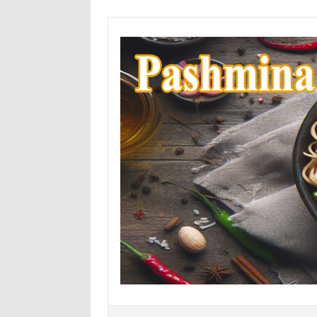
Skip
to
content