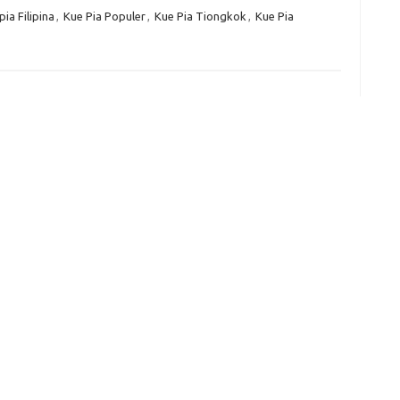
ia Filipina
,
Kue Pia Populer
,
Kue Pia Tiongkok
,
Kue Pia
Kom
Tid
e
f
fi
g
h
ho
h
ic
im
ja
fo
fo
fo
fo
fo
eg
fo
ga
h