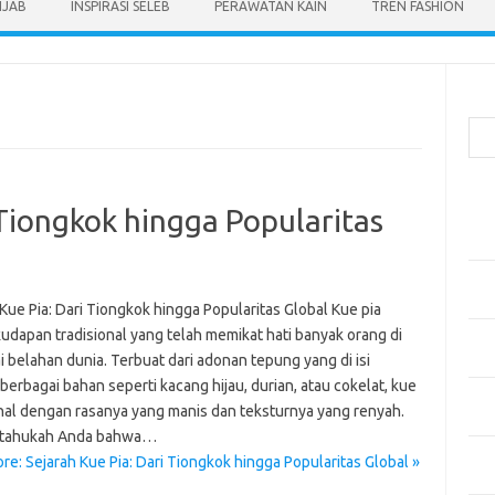
IJAB
INSPIRASI SELEB
PERAWATAN KAIN
TREN FASHION
Cari
Pos
 Tiongkok hingga Popularitas
Men
Kai
Men
Ber
Kue Pia: Dari Tiongkok hingga Popularitas Global Kue pia
udapan tradisional yang telah memikat hati banyak orang di
Pak
 belahan dunia. Terbuat dari adonan tepung yang di isi
Sega
erbagai bahan seperti kacang hijau, durian, atau cokelat, kue
Men
kenal dengan rasanya yang manis dan teksturnya yang renyah.
Styl
 tahukah Anda bahwa…
Sel
e: Sejarah Kue Pia: Dari Tiongkok hingga Popularitas Global »
yan