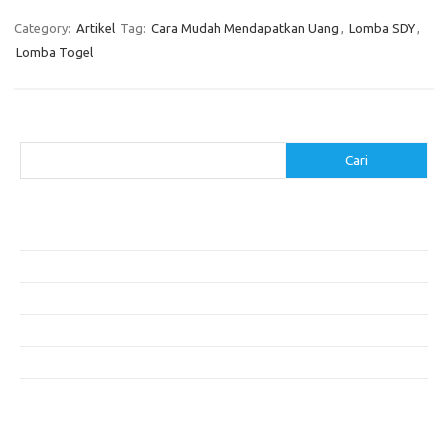
Category:
Artikel
Tag:
Cara Mudah Mendapatkan Uang
,
Lomba SDY
,
Lomba Togel
Cari
Cari
Pos-pos Terbaru
Menggunakan Detergen yang Tepat untuk Jenis Kain Anda
Mengenal Hijab Syari: Gaya dan Etika dalam Berbusana
Pakaian Musim Panas Selebriti: Rahasia Tampil Segar dan Stylish
Menggali Kembali Gaya Hijab Klasik yang Tetap Stylish
Selebriti dan Sneakers: Perpaduan Gaya Santai yang Menarik
Komentar Terbaru
Tidak ada komentar untuk ditampilkan.