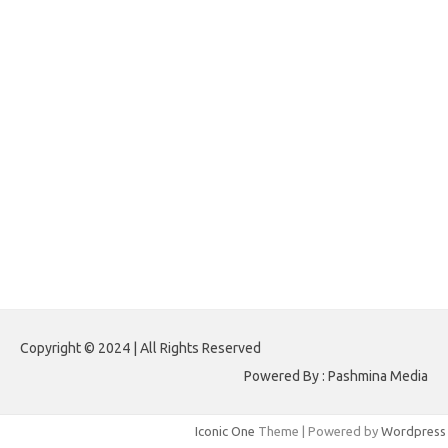
forextradingreviews.my.id
forextrading.my.id
forextimeconverter.my.id
egritud.com
forhelpyou.com
gailhfleming.com
heyimalivemag.com
hyunsunkimhahm.com
ihrm2016.com
illinoistechcon.com
jilliankaulpeterson.com
jlrppatterns.com
johnmgerber.com
Paito HK 6D
Copyright © 2024 | All Rights Reserved
Powered By : Pashmina Media
Iconic One
Theme | Powered by
Wordpress