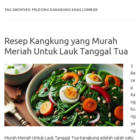
TAG ARCHIVES:
PELECING KANGKUNG KHAS LOMBOK
Resep Kangkung yang Murah
Meriah Untuk Lauk Tanggal Tua
3
Re
se
p
Ka
ng
ku
ng
ya
ng
Murah Meriah Untuk Lauk Tanggal Tua Kangkung adalah salah satu