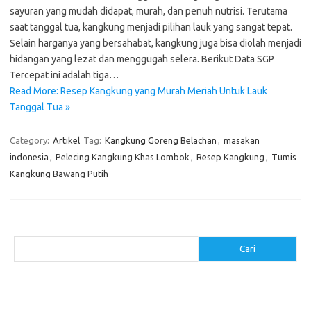
sayuran yang mudah didapat, murah, dan penuh nutrisi. Terutama
saat tanggal tua, kangkung menjadi pilihan lauk yang sangat tepat.
Selain harganya yang bersahabat, kangkung juga bisa diolah menjadi
hidangan yang lezat dan menggugah selera. Berikut Data SGP
Tercepat ini adalah tiga…
Read More: Resep Kangkung yang Murah Meriah Untuk Lauk
Tanggal Tua »
Category:
Artikel
Tag:
Kangkung Goreng Belachan
,
masakan
indonesia
,
Pelecing Kangkung Khas Lombok
,
Resep Kangkung
,
Tumis
Kangkung Bawang Putih
Cari
Cari
Pos-pos Terbaru
Menggunakan Detergen yang Tepat untuk Jenis Kain Anda