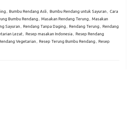
Kom
ging
,
Bumbu Rendang Asli
,
Bumbu Rendang untuk Sayuran
,
Cara
Tid
rung Bumbu Rendang
,
Masakan Rendang Terung
,
Masakan
ng Sayuran
,
Rendang Tanpa Daging
,
Rendang Terung
,
Rendang
e
tarian Lezat
,
Resep masakan Indonesia
,
Resep Rendang
f
Rendang Vegetarian
,
Resep Terung Bumbu Rendang
,
Resep
fi
g
h
ho
h
ic
im
ja
fo
fo
fo
fo
fo
eg
fo
ga
h