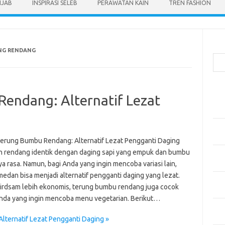
IJAB
INSPIRASI SELEB
PERAWATAN KAIN
TREN FASHION
Cari
NG RENDANG
Pos
endang: Alternatif Lezat
Men
Kai
Men
Ber
erung Bumbu Rendang: Alternatif Lezat Pengganti Daging
 rendang identik dengan daging sapi yang empuk dan bumbu
Pak
a rasa. Namun, bagi Anda yang ingin mencoba variasi lain,
Sega
edan bisa menjadi alternatif pengganti daging yang lezat.
Men
Virdsam lebih ekonomis, terung bumbu rendang juga cocok
Styl
nda yang ingin mencoba menu vegetarian. Berikut…
Sel
yan
ternatif Lezat Pengganti Daging »