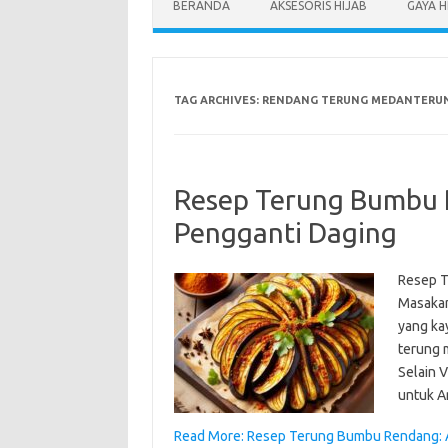
BERANDA
AKSESORIS HIJAB
GAYA H
TAG ARCHIVES:
RENDANG TERUNG MEDANTERU
Resep Terung Bumbu R
Pengganti Daging
Resep T
Masakan
yang kay
terung m
Selain 
untuk A
Read More: Resep Terung Bumbu Rendang: Al