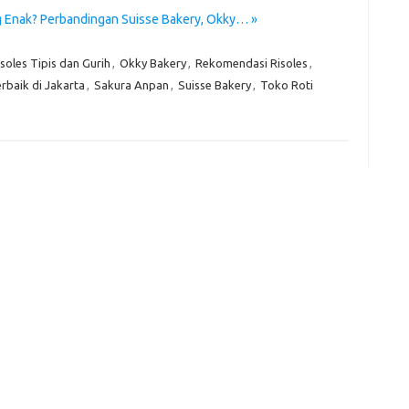
g Enak? Perbandingan Suisse Bakery, Okky… »
Kom
Tid
isoles Tipis dan Gurih
,
Okky Bakery
,
Rekomendasi Risoles
,
rbaik di Jakarta
,
Sakura Anpan
,
Suisse Bakery
,
Toko Roti
e
f
fi
g
h
ho
h
ic
im
ja
fo
fo
fo
fo
fo
eg
fo
ga
h