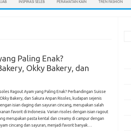
IJAB
INSPIRASI SELEB
PERAWATAN KAIN
TREN FASHION
Cari
Pos
yang Paling Enak?
Men
Kai
Bakery, Okky Bakery, dan
Men
Ber
Pak
soles Ragout Ayam yang Paling Enak? Perbandingan Suisse
Sega
 Okky Bakery, dan Sakura Anpan Risoles, kudapan sejenis
Men
dengan isian daging dan sayuran cincang, merupakan salah
Styl
anan favorit di Indonesia. Varian risoles dengan isian ragout
ang merupakan pasta kental dan creamy di campur dengan
Sel
ayam cincang dan sayuran, menjadi favorit banyak…
yan