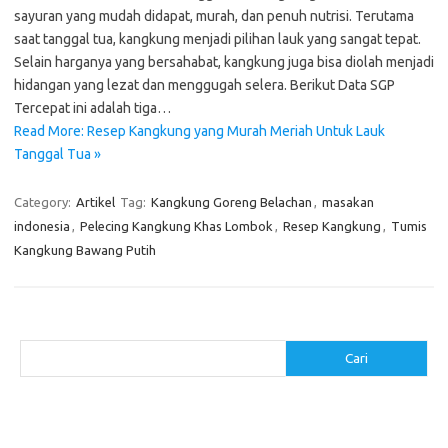
sayuran yang mudah didapat, murah, dan penuh nutrisi. Terutama
saat tanggal tua, kangkung menjadi pilihan lauk yang sangat tepat.
Selain harganya yang bersahabat, kangkung juga bisa diolah menjadi
hidangan yang lezat dan menggugah selera. Berikut Data SGP
Tercepat ini adalah tiga…
Read More: Resep Kangkung yang Murah Meriah Untuk Lauk
Tanggal Tua »
Category:
Artikel
Tag:
Kangkung Goreng Belachan
,
masakan
indonesia
,
Pelecing Kangkung Khas Lombok
,
Resep Kangkung
,
Tumis
Kangkung Bawang Putih
Cari
Cari
Pos-pos Terbaru
Menggunakan Detergen yang Tepat untuk Jenis Kain Anda