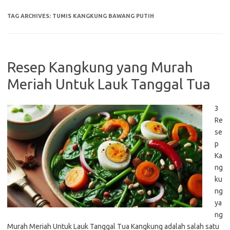
TAG ARCHIVES:
TUMIS KANGKUNG BAWANG PUTIH
Resep Kangkung yang Murah
Meriah Untuk Lauk Tanggal Tua
3
Re
se
p
Ka
ng
ku
ng
ya
ng
Murah Meriah Untuk Lauk Tanggal Tua Kangkung adalah salah satu