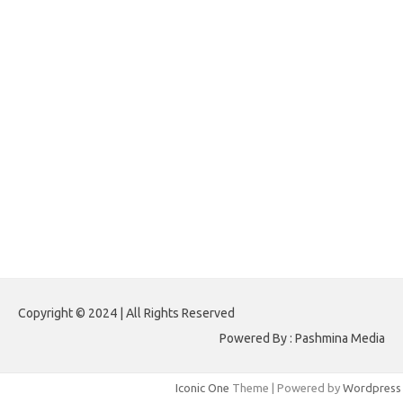
forextradingreviews.my.id
forextrading.my.id
forextimeconverter.my.id
egritud.com
forhelpyou.com
gailhfleming.com
heyimalivemag.com
hyunsunkimhahm.com
ihrm2016.com
illinoistechcon.com
jilliankaulpeterson.com
jlrppatterns.com
johnmgerber.com
Paito HK 6D
Copyright © 2024 | All Rights Reserved
Powered By : Pashmina Media
Iconic One
Theme | Powered by
Wordpress