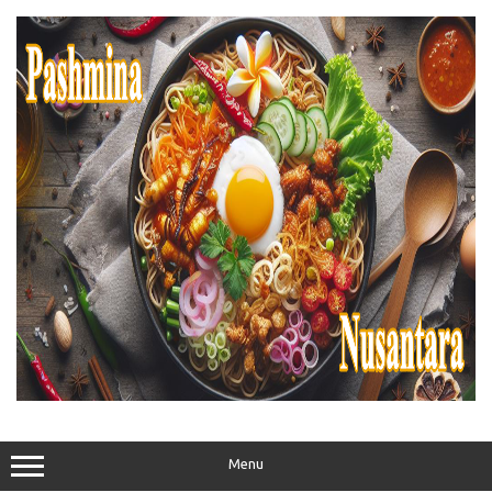
Skip
to
content
Menu