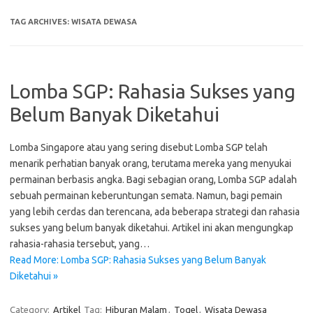
TAG ARCHIVES:
WISATA DEWASA
Lomba SGP: Rahasia Sukses yang
Belum Banyak Diketahui
Lomba Singapore atau yang sering disebut Lomba SGP telah
menarik perhatian banyak orang, terutama mereka yang menyukai
permainan berbasis angka. Bagi sebagian orang, Lomba SGP adalah
sebuah permainan keberuntungan semata. Namun, bagi pemain
yang lebih cerdas dan terencana, ada beberapa strategi dan rahasia
sukses yang belum banyak diketahui. Artikel ini akan mengungkap
rahasia-rahasia tersebut, yang…
Read More: Lomba SGP: Rahasia Sukses yang Belum Banyak
Diketahui »
Category:
Artikel
Tag:
Hiburan Malam
,
Togel
,
Wisata Dewasa