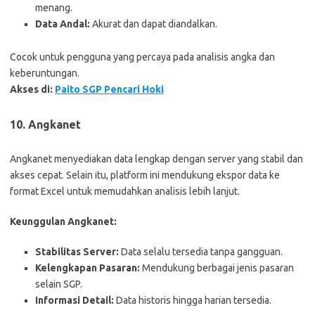
menang.
Data Andal:
Akurat dan dapat diandalkan.
Cocok untuk pengguna yang percaya pada analisis angka dan
keberuntungan.
Akses di:
Paito SGP Pencari Hoki
10. Angkanet
Angkanet menyediakan data lengkap dengan server yang stabil dan
akses cepat. Selain itu, platform ini mendukung ekspor data ke
format Excel untuk memudahkan analisis lebih lanjut.
Keunggulan Angkanet:
Stabilitas Server:
Data selalu tersedia tanpa gangguan.
Kelengkapan Pasaran:
Mendukung berbagai jenis pasaran
selain SGP.
Informasi Detail:
Data historis hingga harian tersedia.