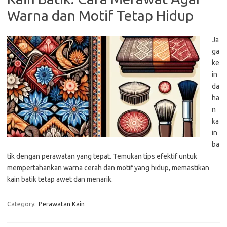
Warna dan Motif Tetap Hidup
Ja
ga
ke
in
da
ha
n
ka
in
ba
tik dengan perawatan yang tepat. Temukan tips efektif untuk
mempertahankan warna cerah dan motif yang hidup, memastikan
kain batik tetap awet dan menarik.
Category:
Perawatan Kain