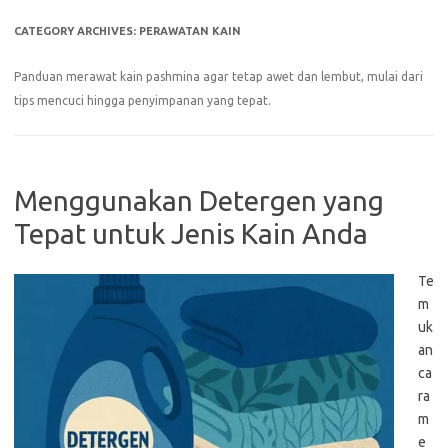
CATEGORY ARCHIVES:
PERAWATAN KAIN
Panduan merawat kain pashmina agar tetap awet dan lembut, mulai dari
tips mencuci hingga penyimpanan yang tepat.
Menggunakan Detergen yang
Tepat untuk Jenis Kain Anda
Te
m
uk
an
ca
ra
m
e