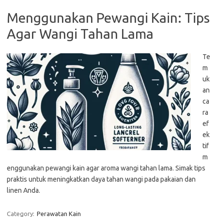
Menggunakan Pewangi Kain: Tips
Agar Wangi Tahan Lama
Te
m
uk
an
ca
ra
ef
ek
tif
m
enggunakan pewangi kain agar aroma wangi tahan lama. Simak tips
praktis untuk meningkatkan daya tahan wangi pada pakaian dan
linen Anda.
Category:
Perawatan Kain