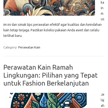
ka
in
m
us
im ini dan simak tips perawatan efektif agar kualitas dan keindahan
kain tetap terjaga. Pastikan koleksi pakaian Anda awet dan selalu
terlihat baru.
Category:
Perawatan Kain
Perawatan Kain Ramah
Lingkungan: Pilihan yang Tepat
untuk Fashion Berkelanjutan
Je
laj
ah