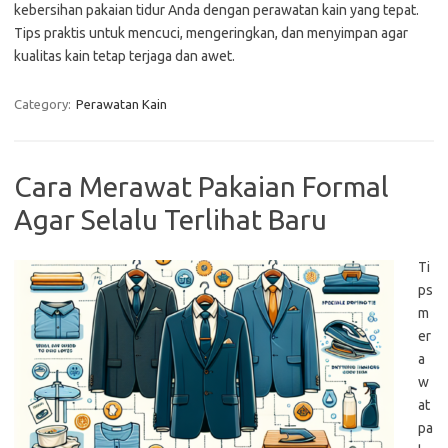
kebersihan pakaian tidur Anda dengan perawatan kain yang tepat.
Tips praktis untuk mencuci, mengeringkan, dan menyimpan agar
kualitas kain tetap terjaga dan awet.
Category:
Perawatan Kain
Cara Merawat Pakaian Formal
Agar Selalu Terlihat Baru
Ti
ps
m
er
a
w
at
pa