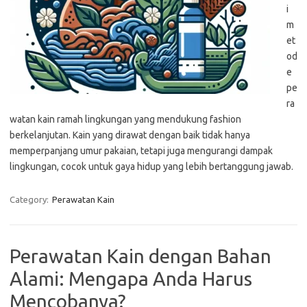
i
m
et
od
e
pe
ra
watan kain ramah lingkungan yang mendukung fashion
berkelanjutan. Kain yang dirawat dengan baik tidak hanya
memperpanjang umur pakaian, tetapi juga mengurangi dampak
lingkungan, cocok untuk gaya hidup yang lebih bertanggung jawab.
Category:
Perawatan Kain
Perawatan Kain dengan Bahan
Alami: Mengapa Anda Harus
Mencobanya?