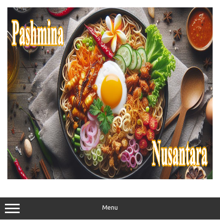
Skip
to
content
Menu