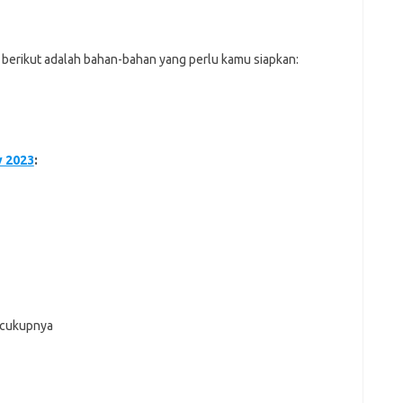
Kom
Tid
 berikut adalah bahan-bahan yang perlu kamu siapkan:
e
f
fi
g
h
 2023
:
ho
h
ic
im
ja
fo
fo
fo
fo
fo
ecukupnya
eg
fo
ga
h