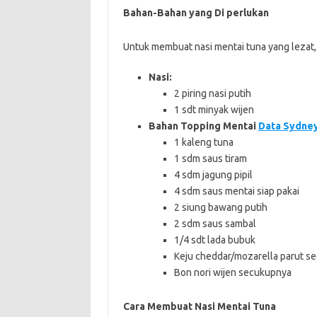
Bahan-Bahan yang Di perlukan
Untuk membuat nasi mentai tuna yang lezat,
Nasi:
2 piring nasi putih
1 sdt minyak wijen
Bahan Topping Mentai
Data Sydney
1 kaleng tuna
1 sdm saus tiram
4 sdm jagung pipil
4 sdm saus mentai siap pakai
2 siung bawang putih
2 sdm saus sambal
1/4 sdt lada bubuk
Keju cheddar/mozarella parut s
Bon nori wijen secukupnya
Cara Membuat Nasi Mentai Tuna