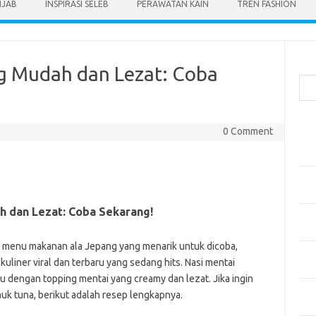
IJAB
INSPIRASI SELEB
PERAWATAN KAIN
TREN FASHION
Cari
g Mudah dan Lezat: Coba
Pos
0 Comment
Men
Kai
Men
Ber
h dan Lezat: Coba Sekarang!
Pak
Sega
si menu makanan ala Jepang yang menarik untuk dicoba,
Men
liner viral dan terbaru yang sedang hits. Nasi mentai
Styl
u dengan topping mentai yang creamy dan lezat. Jika ingin
Sel
uk tuna, berikut adalah resep lengkapnya.
yan