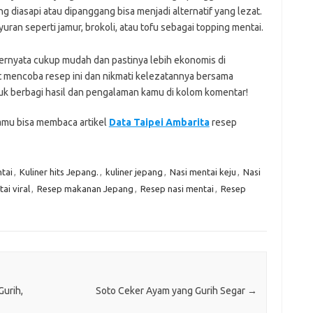
ng diasapi atau dipanggang bisa menjadi alternatif yang lezat.
ran seperti jamur, brokoli, atau tofu sebagai topping mentai.
ternyata cukup mudah dan pastinya lebih ekonomis di
t mencoba resep ini dan nikmati kelezatannya bersama
uk berbagi hasil dan pengalaman kamu di kolom komentar!
kamu bisa membaca artikel
Data Taipei Ambarita
resep
tai
,
Kuliner hits Jepang.
,
kuliner jepang
,
Nasi mentai keju
,
Nasi
ai viral
,
Resep makanan Jepang
,
Resep nasi mentai
,
Resep
urih,
Soto Ceker Ayam yang Gurih Segar
→