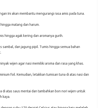
h
i
il
engan Ini akan membantu mengurangi rasa amis pada tuna.
ji
jl
 hingga matang dan harum.
j
is hingga agak kering dan aromanya gurih.
Pai
s sambal, dan jagung pipil. Tumis hingga semua bahan
.
nyak wijen agar nasi memiliki aroma dan rasa yang khas.
nium foil. Kemudian, letakkan tumisan tuna di atas nasi dan
 di atas saus mentai dan tambahkan bon nori wijen untuk
h kaya.
 dengan suhu 170 derajat Celcius atau hingga keju meleleh