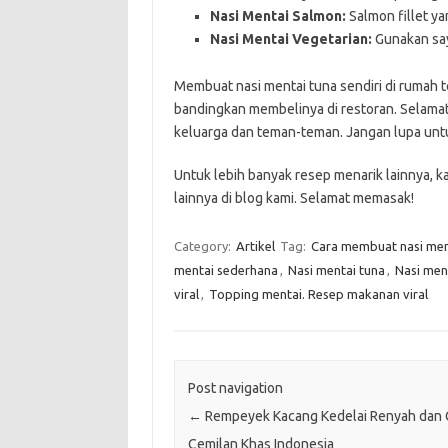
Nasi Mentai Salmon:
Salmon fillet ya
Nasi Mentai Vegetarian:
Gunakan sayu
Membuat nasi mentai tuna sendiri di rumah 
bandingkan membelinya di restoran. Selama
keluarga dan teman-teman. Jangan lupa unt
Untuk lebih banyak resep menarik lainnya, 
lainnya di blog kami. Selamat memasak!
Category:
Artikel
Tag:
Cara membuat nasi men
mentai sederhana
,
Nasi mentai tuna
,
Nasi ment
viral
,
Topping mentai. Resep makanan viral
Post navigation
←
Rempeyek Kacang Kedelai Renyah dan G
Cemilan Khas Indonesia