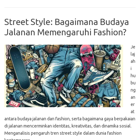
Street Style: Bagaimana Budaya
Jalanan Memengaruhi Fashion?
Je
laj
ah
i
hu
bu
ng
an
er
at
antara budaya jalanan dan fashion, serta bagaimana gaya berpakaian
di jalanan mencerminkan identitas, kreativitas, dan dinamika sosial.
Menganalisis pengaruh tren street style dalam dunia fashion