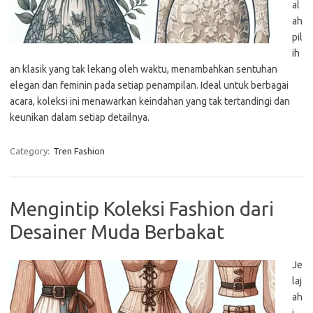
al
ah
pil
ih
an klasik yang tak lekang oleh waktu, menambahkan sentuhan
elegan dan feminin pada setiap penampilan. Ideal untuk berbagai
acara, koleksi ini menawarkan keindahan yang tak tertandingi dan
keunikan dalam setiap detailnya.
Category:
Tren Fashion
Mengintip Koleksi Fashion dari
Desainer Muda Berbakat
Je
laj
ah