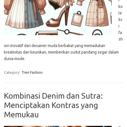
i
ko
le
ks
i
fa
sh
ion inovatif dari desainer muda berbakat yang memadukan
kreativitas dan keunikan, memberikan sudut pandang segar dalam
dunia mode.
Category:
Tren Fashion
Kombinasi Denim dan Sutra:
Menciptakan Kontras yang
Memukau