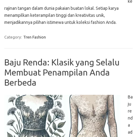
ke
rajinan tangan dalam dunia pakaian buatan lokal. Setiap karya
menampilkan keterampilan tinggi dan kreativitas unik,
menjadikannya pilihan istimewa untuk koleksi fashion Anda.
Category:
Tren Fashion
Baju Renda: Klasik yang Selalu
Membuat Penampilan Anda
Berbeda
Ba
ju
re
nd
a
ad