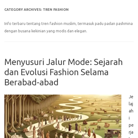
CATEGORY ARCHIVES:
TREN FASHION
Info terbaru tentang tren fashion muslim, termasuk padu padan pashmina
dengan busana kekinian yang modis dan elegan.
Menyusuri Jalur Mode: Sejarah
dan Evolusi Fashion Selama
Berabad-abad
Je
laj
ah
i
pe
rja