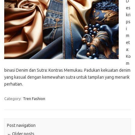
D
es
kri
ps
i
m
et
a:
Ko
m
binasi Denim dan Sutra: Kontras Memukau. Padukan kekuatan denim
yang kasual dengan kemewahan sutra untuk tampilan yang menarik
perhatian.
Category:
Tren Fashion
Post navigation
←
Older posts