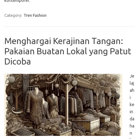
kontemporer.
Category:
Tren Fashion
Menghargai Kerajinan Tangan:
Pakaian Buatan Lokal yang Patut
Dicoba
Je
laj
ah
i
ke
in
da
ha
n