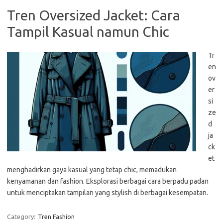
Tren Oversized Jacket: Cara
Tampil Kasual namun Chic
Tr
en
ov
er
si
ze
d
ja
ck
et
menghadirkan gaya kasual yang tetap chic, memadukan
kenyamanan dan fashion. Eksplorasi berbagai cara berpadu padan
untuk menciptakan tampilan yang stylish di berbagai kesempatan.
Category:
Tren Fashion