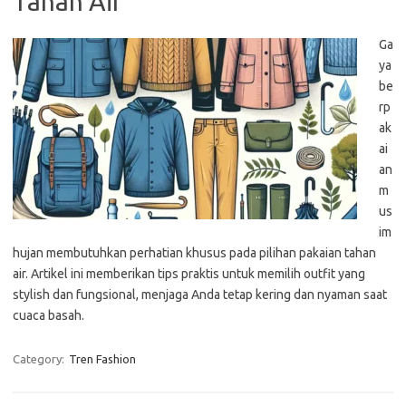
Tahan Air
Ga
ya
be
rp
ak
ai
an
m
us
im
hujan membutuhkan perhatian khusus pada pilihan pakaian tahan
air. Artikel ini memberikan tips praktis untuk memilih outfit yang
stylish dan fungsional, menjaga Anda tetap kering dan nyaman saat
cuaca basah.
Category:
Tren Fashion