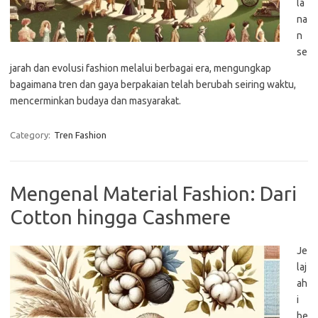
la
na
n
se
jarah dan evolusi fashion melalui berbagai era, mengungkap
bagaimana tren dan gaya berpakaian telah berubah seiring waktu,
mencerminkan budaya dan masyarakat.
Category:
Tren Fashion
Mengenal Material Fashion: Dari
Cotton hingga Cashmere
Je
laj
ah
i
be