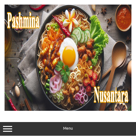
Skip
to
content
Menu