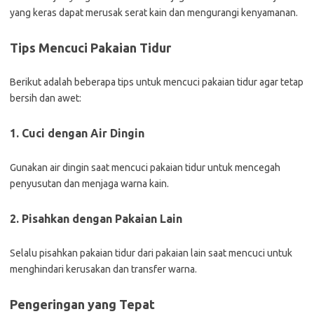
yang keras dapat merusak serat kain dan mengurangi kenyamanan.
Tips Mencuci Pakaian Tidur
Berikut adalah beberapa tips untuk mencuci pakaian tidur agar tetap
bersih dan awet:
1. Cuci dengan Air Dingin
Gunakan air dingin saat mencuci pakaian tidur untuk mencegah
penyusutan dan menjaga warna kain.
2. Pisahkan dengan Pakaian Lain
Selalu pisahkan pakaian tidur dari pakaian lain saat mencuci untuk
menghindari kerusakan dan transfer warna.
Pengeringan yang Tepat