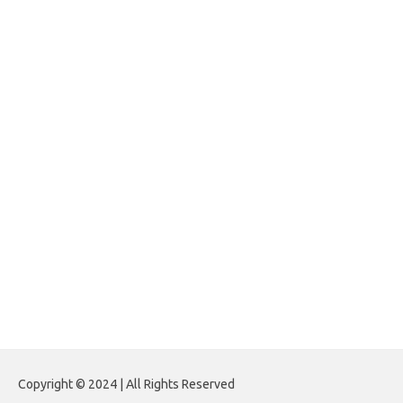
impinner.com
jasframing.com
foreximf.my.id
forexlive.my.id
forextradingreviews.my.id
forextrading.my.id
forextimeconverter.my.id
egritud.com
forhelpyou.com
gailhfleming.com
heyimalivemag.com
hyunsunkimhahm.com
ihrm2016.com
illinoistechcon.com
jilliankaulpeterson.com
jlrppatterns.com
johnmgerber.com
Paito HK 6D
Copyright © 2024 | All Rights Reserved