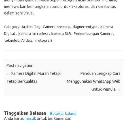
menyimpan gambar. Masa depan fotografi akan semakin menarik,
menawarkan kemungkinan baru untuk eksplorasi dan kreativitas
dalam seni visual.
Category:
Artikel
Tag:
Camera obscura
,
daguerreotype
,
Kamera
Digital.
,
kamera mirrorless
,
kamera SLR
,
Perkembangan Kamera
,
teknologi AI dalam fotografi
Post navigation
←
Kamera Digital Murah Tetapi
Panduan Lengkap Cara
Tetap Berkualitas
Menggunakan WhatsApp Web
untuk Pemula
→
Tinggalkan Balasan
Batalkan balasan
Anda harus
masuk
untuk berkomentar.