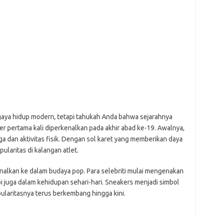
ji
jl
j
Pai
 gaya hidup modern, tetapi tahukah Anda bahwa sejarahnya
ker pertama kali diperkenalkan pada akhir abad ke-19. Awalnya,
ga dan aktivitas fisik. Dengan sol karet yang memberikan daya
laritas di kalangan atlet.
nalkan ke dalam budaya pop. Para selebriti mulai mengenakan
pi juga dalam kehidupan sehari-hari. Sneakers menjadi simbol
ularitasnya terus berkembang hingga kini.