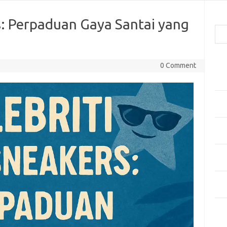
Cari
s: Perpaduan Gaya Santai yang
Pos
0 Comment
Men
Kai
Men
Ber
Pak
Sega
Men
Styl
Sel
yan
Kom
Tid