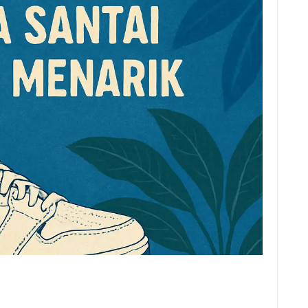
e
f
fi
g
h
ho
h
ic
im
ja
fo
fo
fo
fo
fo
eg
fo
ga
h
h
i
il