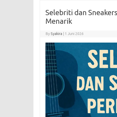
Selebriti dan Sneaker
Menarik
By
Syakira
|
1 Juni 2026