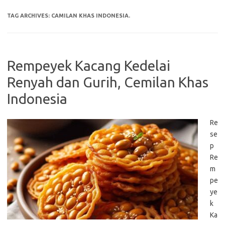
TAG ARCHIVES:
CAMILAN KHAS INDONESIA.
Rempeyek Kacang Kedelai
Renyah dan Gurih, Cemilan Khas
Indonesia
Re
se
p
Re
m
pe
ye
k
Ka