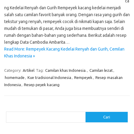
ca
ng Kedelai Renyah dan Gurih Rempeyek kacang kedelai menjadi
salah satu camilan favorit banyak orang. Dengan rasa yang gurih dan
tekstur yang renyah, rempeyek cocok di nikmati kapan saja. Selain
mudah di temukan di pasar, Anda juga bisa membuatnya sendiri di
rumah dengan bahan-bahan yang sederhana. Berikut adalah resep
lengkap Data Cambodia Ambarita…
Read More: Rempeyek Kacang Kedelai Renyah dan Gurih, Cemilan
Khas Indonesia »
Category:
Artikel
Tag:
Camilan khas Indonesia.
,
Camilan lezat
,
homemade
,
Kue tradisional Indonesia
,
Rempeyek
,
Resep masakan
Indonesia
,
Resep peyek kacang
Cari
Cari
Pos-pos Terbaru