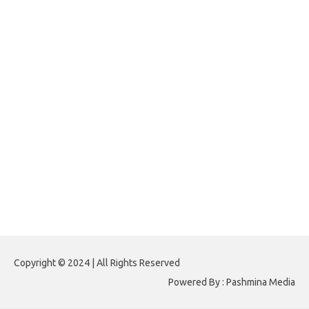
forexlive.my.id
forextradingreviews.my.id
forextrading.my.id
forextimeconverter.my.id
egritud.com
forhelpyou.com
gailhfleming.com
heyimalivemag.com
hyunsunkimhahm.com
ihrm2016.com
illinoistechcon.com
jilliankaulpeterson.com
jlrppatterns.com
johnmgerber.com
Paito HK 6D
Copyright © 2024 | All Rights Reserved
Powered By : Pashmina Media