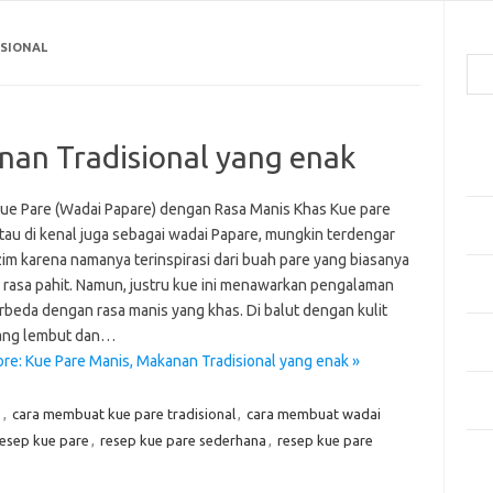
Cari
ISIONAL
Pos
nan Tradisional yang enak
Men
Kai
ue Pare (Wadai Papare) dengan Rasa Manis Khas Kue pare
Men
atau di kenal juga sebagai wadai Papare, mungkin terdengar
Ber
zim karena namanya terinspirasi dari buah pare yang biasanya
Pak
i rasa pahit. Namun, justru kue ini menawarkan pengalaman
Sega
rbeda dengan rasa manis yang khas. Di balut dengan kulit
Men
ang lembut dan…
Styl
re: Kue Pare Manis, Makanan Tradisional yang enak »
Sel
yan
e
,
cara membuat kue pare tradisional
,
cara membuat wadai
esep kue pare
,
resep kue pare sederhana
,
resep kue pare
Kom
Tid