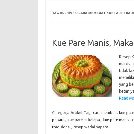
TAG ARCHIVES:
CARA MEMBUAT KUE PARE TRAD
Kue Pare Manis, Maka
Resep K
manis, 
tidak la
memilik
yang be
ketan y
Read Mo
Category:
Artikel
Tag:
cara membuat kue par
papare
,
kue pare isi kelapa
,
kue pare manis
,
r
tradisional
,
resep wadai papare