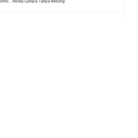
omis.
,
Resep Lumpia Tanpa Rebung
e
f
fi
g
h
ho
h
ic
im
ja
fo
fo
fo
fo
fo
eg
fo
ga
h
h
i
il