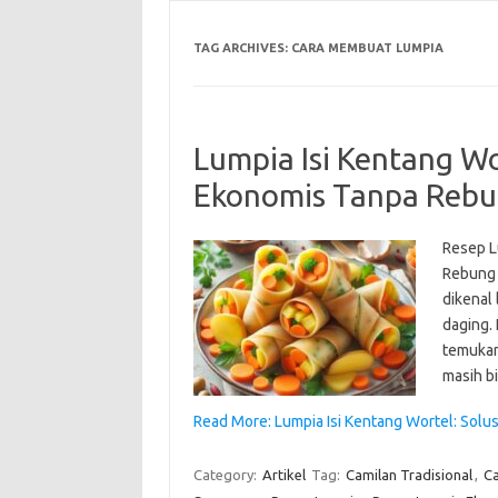
TAG ARCHIVES:
CARA MEMBUAT LUMPIA
Lumpia Isi Kentang Wo
Ekonomis Tanpa Reb
Resep L
Rebung 
dikenal 
daging. 
temukan
masih b
Read More: Lumpia Isi Kentang Wortel: Solu
Category:
Artikel
Tag:
Camilan Tradisional
,
C