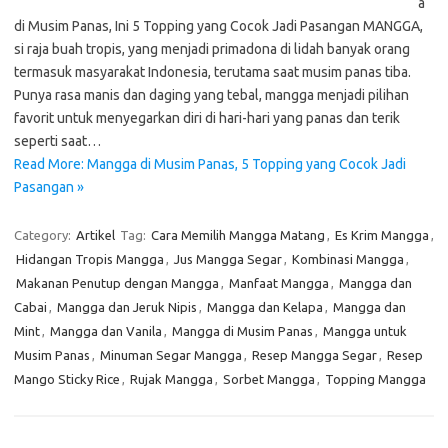
a
di Musim Panas, Ini 5 Topping yang Cocok Jadi Pasangan MANGGA,
si raja buah tropis, yang menjadi primadona di lidah banyak orang
termasuk masyarakat Indonesia, terutama saat musim panas tiba.
Punya rasa manis dan daging yang tebal, mangga menjadi pilihan
favorit untuk menyegarkan diri di hari-hari yang panas dan terik
seperti saat…
Read More: Mangga di Musim Panas, 5 Topping yang Cocok Jadi
Pasangan »
Category:
Artikel
Tag:
Cara Memilih Mangga Matang
,
Es Krim Mangga
,
Hidangan Tropis Mangga
,
Jus Mangga Segar
,
Kombinasi Mangga
,
Makanan Penutup dengan Mangga
,
Manfaat Mangga
,
Mangga dan
Cabai
,
Mangga dan Jeruk Nipis
,
Mangga dan Kelapa
,
Mangga dan
Mint
,
Mangga dan Vanila
,
Mangga di Musim Panas
,
Mangga untuk
Musim Panas
,
Minuman Segar Mangga
,
Resep Mangga Segar
,
Resep
Mango Sticky Rice
,
Rujak Mangga
,
Sorbet Mangga
,
Topping Mangga