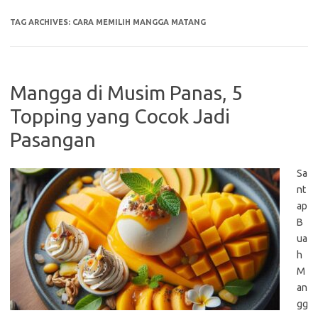
TAG ARCHIVES:
CARA MEMILIH MANGGA MATANG
Mangga di Musim Panas, 5
Topping yang Cocok Jadi
Pasangan
Sa
nt
ap
B
ua
h
M
an
gg