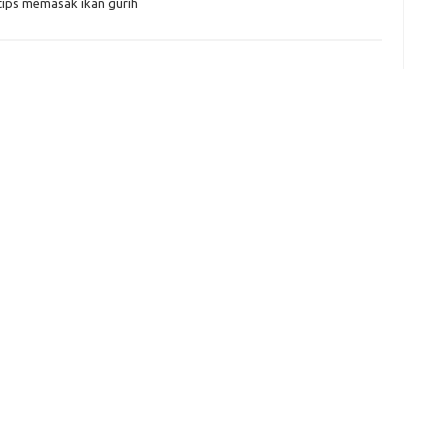
tips memasak ikan gurih
e
f
fi
g
h
ho
h
ic
im
ja
fo
fo
fo
fo
fo
eg
fo
ga
h
h
i
il