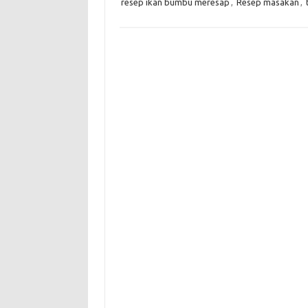
resep ikan bumbu meresap
,
Resep masakan
,