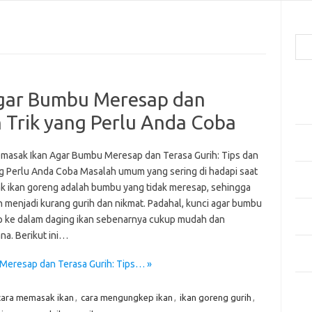
Cari
Pos
gar Bumbu Meresap dan
Men
Kai
n Trik yang Perlu Anda Coba
Men
Ber
masak Ikan Agar Bumbu Meresap dan Terasa Gurih: Tips dan
ng Perlu Anda Coba Masalah umum yang sering di hadapi saat
Pak
 ikan goreng adalah bumbu yang tidak meresap, sehingga
Sega
n menjadi kurang gurih dan nikmat. Padahal, kunci agar bumbu
Men
 ke dalam daging ikan sebenarnya cukup mudah dan
Styl
na. Berikut ini…
Sel
yan
Meresap dan Terasa Gurih: Tips… »
Kom
cara memasak ikan
,
cara mengungkep ikan
,
ikan goreng gurih
,
Tid