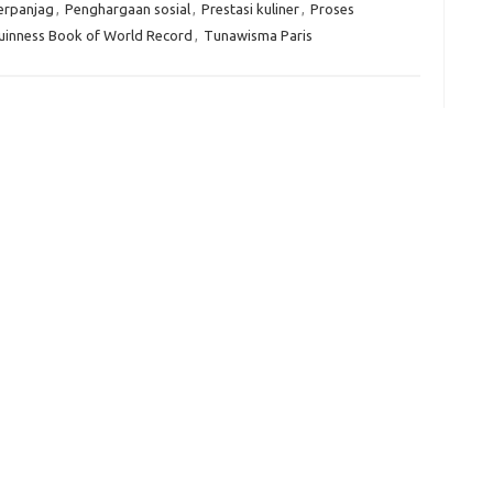
erpanjag
,
Penghargaan sosial
,
Prestasi kuliner
,
Proses
uinness Book of World Record
,
Tunawisma Paris
e
f
fi
g
h
ho
h
ic
im
ja
fo
fo
fo
fo
fo
eg
fo
ga
h
h
i
il