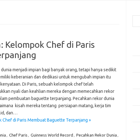
Cari
Pos
: Kelompok Chef di Paris
Men
Kai
erpanjang
Men
Ber
 dunia menjadi impian bagi banyak orang, tetapi hanya sedikit
miliki keberanian dan dedikasi untuk mengubah impian itu
Pak
 kenyataan. Di Paris, sebuah kelompok chef telah
Sega
kkan nyali dan keahlian mereka dengan memecahkan rekor
Men
alam pembuatan baguette terpanjang. Pecahkan rekor dunia
Styl
aimana kisah mereka tentang persiapan matang, kerja tim
Sel
lid, dan…
yan
 Chef di Paris Membuat Baguette Terpanjang »
Kom
unia
,
Chef Paris
,
Guinness World Record
,
Pecahkan Rekor Dunia
,
Tid