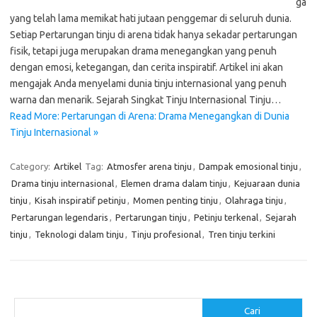
ga
yang telah lama memikat hati jutaan penggemar di seluruh dunia.
Setiap Pertarungan tinju di arena tidak hanya sekadar pertarungan
fisik, tetapi juga merupakan drama menegangkan yang penuh
dengan emosi, ketegangan, dan cerita inspiratif. Artikel ini akan
mengajak Anda menyelami dunia tinju internasional yang penuh
warna dan menarik. Sejarah Singkat Tinju Internasional Tinju…
Read More: Pertarungan di Arena: Drama Menegangkan di Dunia
Tinju Internasional »
Category:
Artikel
Tag:
Atmosfer arena tinju
,
Dampak emosional tinju
,
Drama tinju internasional
,
Elemen drama dalam tinju
,
Kejuaraan dunia
tinju
,
Kisah inspiratif petinju
,
Momen penting tinju
,
Olahraga tinju
,
Pertarungan legendaris
,
Pertarungan tinju
,
Petinju terkenal
,
Sejarah
tinju
,
Teknologi dalam tinju
,
Tinju profesional
,
Tren tinju terkini
Cari
Cari