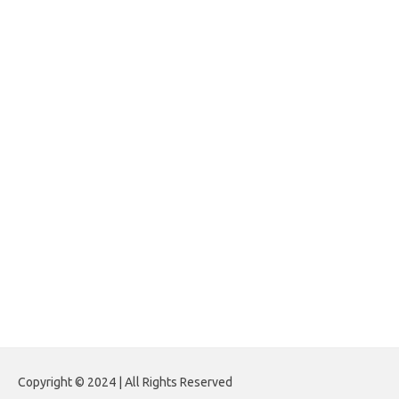
impinner.com
jasframing.com
foreximf.my.id
forexlive.my.id
forextradingreviews.my.id
forextrading.my.id
forextimeconverter.my.id
egritud.com
forhelpyou.com
gailhfleming.com
heyimalivemag.com
hyunsunkimhahm.com
ihrm2016.com
illinoistechcon.com
jilliankaulpeterson.com
jlrppatterns.com
johnmgerber.com
Paito HK 6D
Copyright © 2024 | All Rights Reserved