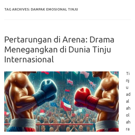
TAG ARCHIVES:
DAMPAK EMOSIONAL TINJU
Pertarungan di Arena: Drama
Menegangkan di Dunia Tinju
Internasional
Ti
nj
u
ad
al
ah
ol
ah
ra