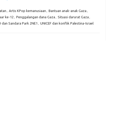
Kom
atan
,
Artis KPop kemanusiaan
,
Bantuan anak-anak Gaza
,
Tid
aar ke-12
,
Penggalangan dana Gaza
,
Situasi darurat Gaza
,
 dan Sandara Park 2NE1
,
UNICEF dan konflik Palestina-Israel
e
f
fi
g
h
ho
h
ic
im
ja
fo
fo
fo
fo
fo
eg
fo
ga
h