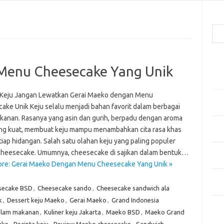
Cari
Pos
Menu Cheesecake Yang Unik
Men
Kai
 Keju Jangan Lewatkan Gerai Maeko dengan Menu
Men
ake Unik Keju selalu menjadi bahan favorit dalam berbagai
Ber
akanan. Rasanya yang asin dan gurih, berpadu dengan aroma
Pak
ng kuat, membuat keju mampu menambahkan cita rasa khas
Sega
iap hidangan. Salah satu olahan keju yang paling populer
Men
cheesecake. Umumnya, cheesecake di sajikan dalam bentuk…
Styl
re: Gerai Maeko Dengan Menu Cheesecake Yang Unik »
Sel
yan
secake BSD
,
Cheesecake sando
,
Cheesecake sandwich ala
k
,
Dessert keju Maeko
,
Gerai Maeko
,
Grand Indonesia
Kom
alam makanan
,
Kuliner keju Jakarta
,
Maeko BSD
,
Maeko Grand
Tid
ake
,
Pecinta keju
,
Review Maeko cheesecake
,
Sandwich