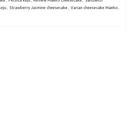
keju
,
Strawberry Jasmine cheesecake
,
Varian cheesecake Maeko
,
e
f
fi
g
h
ho
h
ic
im
ja
fo
fo
fo
fo
fo
eg
fo
ga
h
h
i
il