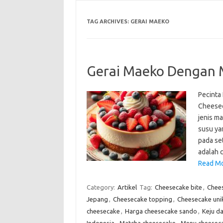
TAG ARCHIVES:
GERAI MAEKO
Gerai Maeko Dengan 
Pecinta
Cheesec
jenis m
susu ya
pada set
adalah 
Read Mo
Category:
Artikel
Tag:
Cheesecake bite
,
Chee
Jepang
,
Cheesecake topping
,
Cheesecake uni
cheesecake
,
Harga cheesecake sando
,
Keju d
Indonesia
,
Matcha cheesecake
,
Menu cheesec