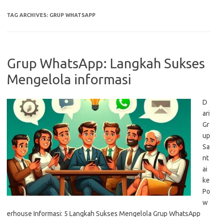
TAG ARCHIVES:
GRUP WHATSAPP
Grup WhatsApp: Langkah Sukses
Mengelola informasi
D
ari
Gr
up
Sa
nt
ai
ke
Po
w
erhouse Informasi: 5 Langkah Sukses Mengelola Grup WhatsApp