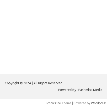
forextradingreviews.my.id
forextrading.my.id
forextimeconverter.my.id
egritud.com
forhelpyou.com
gailhfleming.com
heyimalivemag.com
hyunsunkimhahm.com
ihrm2016.com
illinoistechcon.com
jilliankaulpeterson.com
jlrppatterns.com
johnmgerber.com
Paito HK 6D
Copyright © 2024 | All Rights Reserved
Powered By : Pashmina Media
Iconic One
Theme | Powered by
Wordpress