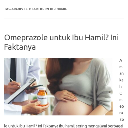
TAG ARCHIVES:
HEARTBURN IBU HAMIL
Omeprazole untuk Ibu Hamil? Ini
Faktanya
A
m
an
ka
h
O
m
ep
ra
zo
le untuk Ibu Hamil? Ini Faktanya Ibu hamil sering mengalami berbagai