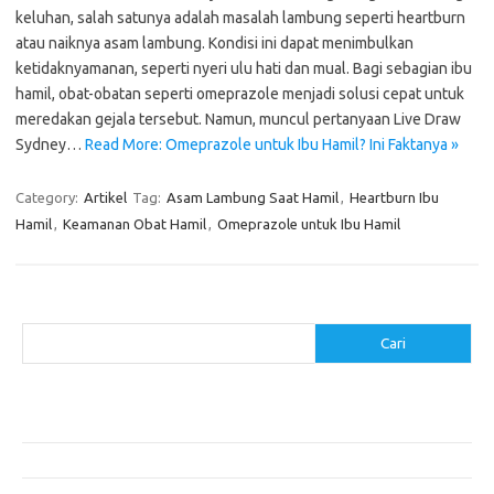
keluhan, salah satunya adalah masalah lambung seperti heartburn
atau naiknya asam lambung. Kondisi ini dapat menimbulkan
ketidaknyamanan, seperti nyeri ulu hati dan mual. Bagi sebagian ibu
hamil, obat-obatan seperti omeprazole menjadi solusi cepat untuk
meredakan gejala tersebut. Namun, muncul pertanyaan Live Draw
Sydney…
Read More: Omeprazole untuk Ibu Hamil? Ini Faktanya »
Category:
Artikel
Tag:
Asam Lambung Saat Hamil
,
Heartburn Ibu
Hamil
,
Keamanan Obat Hamil
,
Omeprazole untuk Ibu Hamil
Cari
Cari
Pos-pos Terbaru
Menggunakan Detergen yang Tepat untuk Jenis Kain Anda
Mengenal Hijab Syari: Gaya dan Etika dalam Berbusana