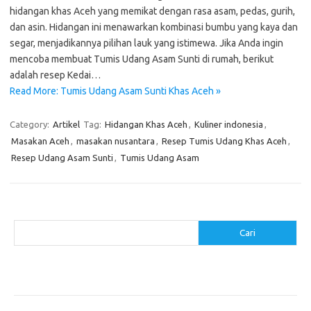
hidangan khas Aceh yang memikat dengan rasa asam, pedas, gurih,
dan asin. Hidangan ini menawarkan kombinasi bumbu yang kaya dan
segar, menjadikannya pilihan lauk yang istimewa. Jika Anda ingin
mencoba membuat Tumis Udang Asam Sunti di rumah, berikut
adalah resep Kedai…
Read More: Tumis Udang Asam Sunti Khas Aceh »
Category:
Artikel
Tag:
Hidangan Khas Aceh
,
Kuliner indonesia
,
Masakan Aceh
,
masakan nusantara
,
Resep Tumis Udang Khas Aceh
,
Resep Udang Asam Sunti
,
Tumis Udang Asam
Cari
Cari
Pos-pos Terbaru
Menggunakan Detergen yang Tepat untuk Jenis Kain Anda
Mengenal Hijab Syari: Gaya dan Etika dalam Berbusana