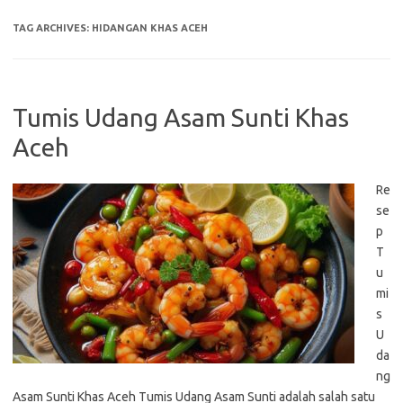
TAG ARCHIVES:
HIDANGAN KHAS ACEH
Tumis Udang Asam Sunti Khas
Aceh
Re
se
p
T
u
mi
s
U
da
ng
Asam Sunti Khas Aceh Tumis Udang Asam Sunti adalah salah satu