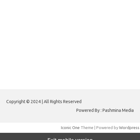
forextrading.my.id
forextimeconverter.my.id
egritud.com
forhelpyou.com
gailhfleming.com
heyimalivemag.com
hyunsunkimhahm.com
ihrm2016.com
illinoistechcon.com
jilliankaulpeterson.com
jlrppatterns.com
johnmgerber.com
Paito HK 6D
Copyright © 2024 | All Rights Reserved
Powered By : Pashmina Media
Iconic One
Theme | Powered by
Wordpress