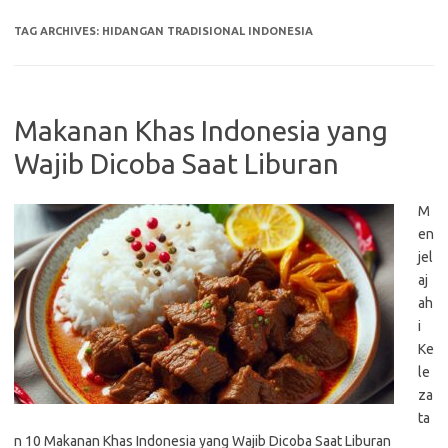
TAG ARCHIVES:
HIDANGAN TRADISIONAL INDONESIA
Makanan Khas Indonesia yang
Wajib Dicoba Saat Liburan
M
en
jel
aj
ah
i
Ke
le
za
ta
n 10 Makanan Khas Indonesia yang Wajib Dicoba Saat Liburan