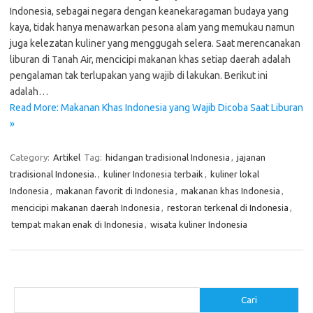
Indonesia, sebagai negara dengan keanekaragaman budaya yang
kaya, tidak hanya menawarkan pesona alam yang memukau namun
juga kelezatan kuliner yang menggugah selera. Saat merencanakan
liburan di Tanah Air, mencicipi makanan khas setiap daerah adalah
pengalaman tak terlupakan yang wajib di lakukan. Berikut ini
adalah…
Read More: Makanan Khas Indonesia yang Wajib Dicoba Saat Liburan
»
Category:
Artikel
Tag:
hidangan tradisional Indonesia
,
jajanan
tradisional Indonesia.
,
kuliner Indonesia terbaik
,
kuliner lokal
Indonesia
,
makanan favorit di Indonesia
,
makanan khas Indonesia
,
mencicipi makanan daerah Indonesia
,
restoran terkenal di Indonesia
,
tempat makan enak di Indonesia
,
wisata kuliner Indonesia
Cari
Cari