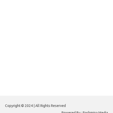
jasframing.com
foreximf.my.id
forexlive.my.id
forextradingreviews.my.id
forextrading.my.id
forextimeconverter.my.id
egritud.com
forhelpyou.com
gailhfleming.com
heyimalivemag.com
hyunsunkimhahm.com
ihrm2016.com
illinoistechcon.com
jilliankaulpeterson.com
jlrppatterns.com
johnmgerber.com
Paito HK 6D
Copyright © 2024 | All Rights Reserved
Powered By : Pashmina Media