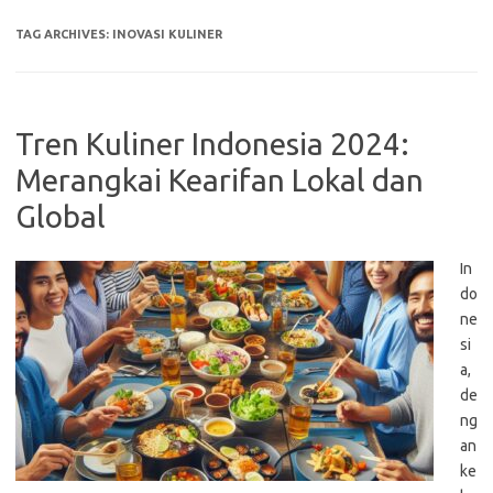
TAG ARCHIVES:
INOVASI KULINER
Tren Kuliner Indonesia 2024:
Merangkai Kearifan Lokal dan
Global
In
do
ne
si
a,
de
ng
an
ke