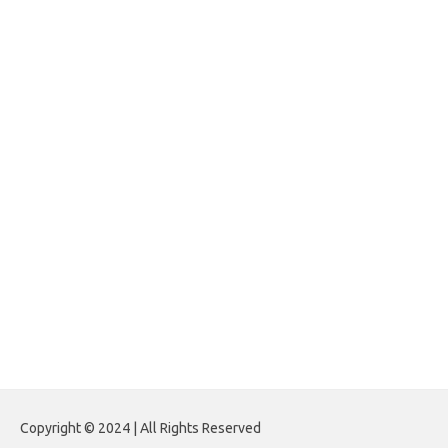
impinner.com
jasframing.com
foreximf.my.id
forexlive.my.id
forextradingreviews.my.id
forextrading.my.id
forextimeconverter.my.id
egritud.com
forhelpyou.com
gailhfleming.com
heyimalivemag.com
hyunsunkimhahm.com
ihrm2016.com
illinoistechcon.com
jilliankaulpeterson.com
jlrppatterns.com
johnmgerber.com
Paito HK 6D
Copyright © 2024 | All Rights Reserved