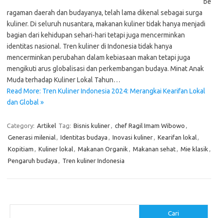
be
ragaman daerah dan budayanya, telah lama dikenal sebagai surga
kuliner. Di seluruh nusantara, makanan kuliner tidak hanya menjadi
bagian dari kehidupan sehari-hari tetapi juga mencerminkan
identitas nasional. Tren kuliner di Indonesia tidak hanya
mencerminkan perubahan dalam kebiasaan makan tetapi juga
mengikuti arus globalisasi dan perkembangan budaya. Minat Anak
Muda terhadap Kuliner Lokal Tahun…
Read More: Tren Kuliner Indonesia 2024: Merangkai Kearifan Lokal
dan Global »
Category:
Artikel
Tag:
Bisnis kuliner
,
chef Ragil Imam Wibowo
,
Generasi milenial
,
Identitas budaya
,
Inovasi kuliner
,
Kearifan lokal
,
Kopitiam
,
Kuliner lokal
,
Makanan Organik
,
Makanan sehat
,
Mie klasik
,
Pengaruh budaya
,
Tren kuliner Indonesia
Cari
Cari