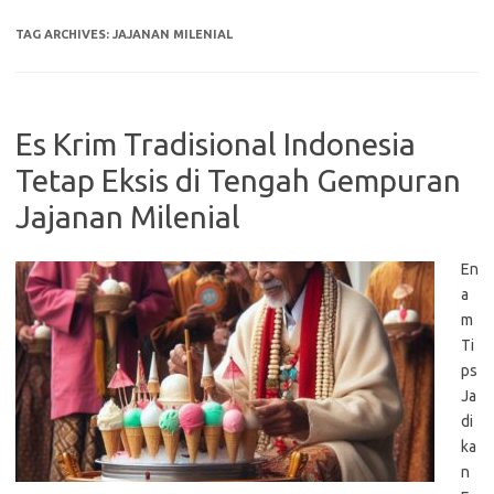
TAG ARCHIVES:
JAJANAN MILENIAL
Es Krim Tradisional Indonesia
Tetap Eksis di Tengah Gempuran
Jajanan Milenial
En
a
m
Ti
ps
Ja
di
ka
n