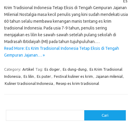
Es
Krim Tradisional Indonesia Tetap Eksis di Tengah Gempuran Jajanan
Milenial Nostalgia masa kecil penulis yang kini sudah mendekati usia
60 tahun selalu membawa kenangan manis tentang es krim
tradisional Indonesia. Pada usia 7-9 tahun, penulis sering
menjajakan es lilin ke sawah-sawah setelah pulang sekolah di
Madrasah Ibtidaiyah (MI) pada tahun tujuhpuluhan.…
Read More: Es Krim Tradisional Indonesia Tetap Eksis di Tengah
Gempuran Jajanan… »
Category:
Artikel
Tag:
Es doger
,
Es dung-dung
,
Es Krim Tradisional
Indonesia
,
Es lilin
,
Es puter
,
Festival kuliner es krim
,
Jajanan milenial
,
Kuliner tradisional Indonesia
,
Resep es krim tradisional
Cari
Cari
Pos-pos Terbaru