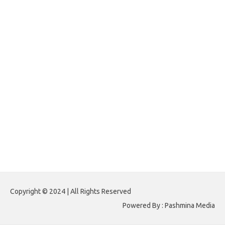
forexlive.my.id
forextradingreviews.my.id
forextrading.my.id
forextimeconverter.my.id
egritud.com
forhelpyou.com
gailhfleming.com
heyimalivemag.com
hyunsunkimhahm.com
ihrm2016.com
illinoistechcon.com
jilliankaulpeterson.com
jlrppatterns.com
johnmgerber.com
Paito HK 6D
Copyright © 2024 | All Rights Reserved
Powered By : Pashmina Media