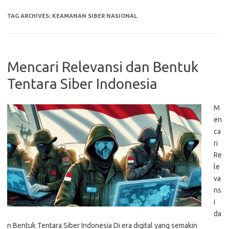
TAG ARCHIVES:
KEAMANAN SIBER NASIONAL
Mencari Relevansi dan Bentuk
Tentara Siber Indonesia
M
en
ca
ri
Re
le
va
ns
i
da
n Bentuk Tentara Siber Indonesia Di era digital yang semakin