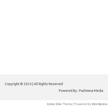
forextradingreviews.my.id
forextrading.my.id
forextimeconverter.my.id
egritud.com
forhelpyou.com
gailhfleming.com
heyimalivemag.com
hyunsunkimhahm.com
ihrm2016.com
illinoistechcon.com
jilliankaulpeterson.com
jlrppatterns.com
johnmgerber.com
Paito HK 6D
Copyright © 2024 | All Rights Reserved
Powered By : Pashmina Media
Iconic One
Theme | Powered by
Wordpress