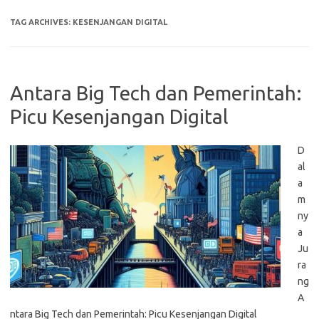
TAG ARCHIVES:
KESENJANGAN DIGITAL
Antara Big Tech dan Pemerintah:
Picu Kesenjangan Digital
D
al
a
m
ny
a
Ju
ra
ng
A
ntara Big Tech dan Pemerintah: Picu Kesenjangan Digital