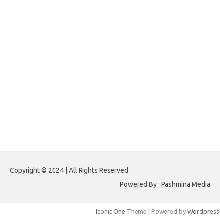
forextradingreviews.my.id
forextrading.my.id
forextimeconverter.my.id
egritud.com
forhelpyou.com
gailhfleming.com
heyimalivemag.com
hyunsunkimhahm.com
ihrm2016.com
illinoistechcon.com
jilliankaulpeterson.com
jlrppatterns.com
johnmgerber.com
Paito HK 6D
Copyright © 2024 | All Rights Reserved
Powered By : Pashmina Media
Iconic One
Theme | Powered by
Wordpress