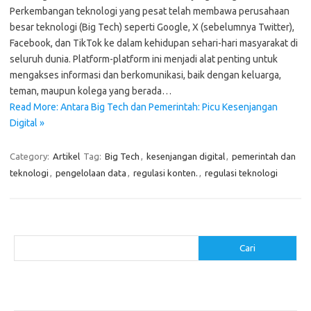
Perkembangan teknologi yang pesat telah membawa perusahaan
besar teknologi (Big Tech) seperti Google, X (sebelumnya Twitter),
Facebook, dan TikTok ke dalam kehidupan sehari-hari masyarakat di
seluruh dunia. Platform-platform ini menjadi alat penting untuk
mengakses informasi dan berkomunikasi, baik dengan keluarga,
teman, maupun kolega yang berada…
Read More: Antara Big Tech dan Pemerintah: Picu Kesenjangan
Digital »
Category:
Artikel
Tag:
Big Tech
,
kesenjangan digital
,
pemerintah dan
teknologi
,
pengelolaan data
,
regulasi konten.
,
regulasi teknologi
Cari
Cari
Pos-pos Terbaru
Menggunakan Detergen yang Tepat untuk Jenis Kain Anda