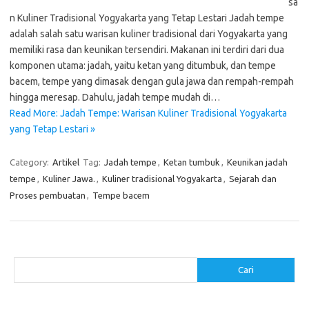
sa
n Kuliner Tradisional Yogyakarta yang Tetap Lestari Jadah tempe
adalah salah satu warisan kuliner tradisional dari Yogyakarta yang
memiliki rasa dan keunikan tersendiri. Makanan ini terdiri dari dua
komponen utama: jadah, yaitu ketan yang ditumbuk, dan tempe
bacem, tempe yang dimasak dengan gula jawa dan rempah-rempah
hingga meresap. Dahulu, jadah tempe mudah di…
Read More: Jadah Tempe: Warisan Kuliner Tradisional Yogyakarta
yang Tetap Lestari »
Category:
Artikel
Tag:
Jadah tempe
,
Ketan tumbuk
,
Keunikan jadah
tempe
,
Kuliner Jawa.
,
Kuliner tradisional Yogyakarta
,
Sejarah dan
Proses pembuatan
,
Tempe bacem
Cari
Cari
Pos-pos Terbaru