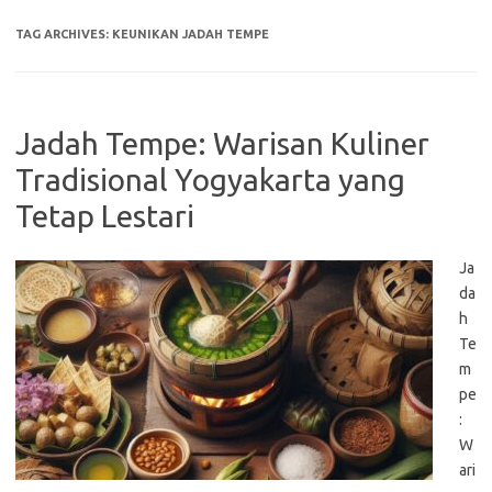
TAG ARCHIVES:
KEUNIKAN JADAH TEMPE
Jadah Tempe: Warisan Kuliner
Tradisional Yogyakarta yang
Tetap Lestari
Ja
da
h
Te
m
pe
:
W
ari