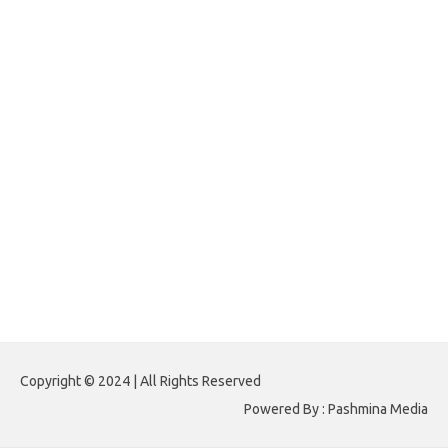
forexlive.my.id
forextradingreviews.my.id
forextrading.my.id
forextimeconverter.my.id
egritud.com
forhelpyou.com
gailhfleming.com
heyimalivemag.com
hyunsunkimhahm.com
ihrm2016.com
illinoistechcon.com
jilliankaulpeterson.com
jlrppatterns.com
johnmgerber.com
Paito HK 6D
Copyright © 2024 | All Rights Reserved
Powered By : Pashmina Media