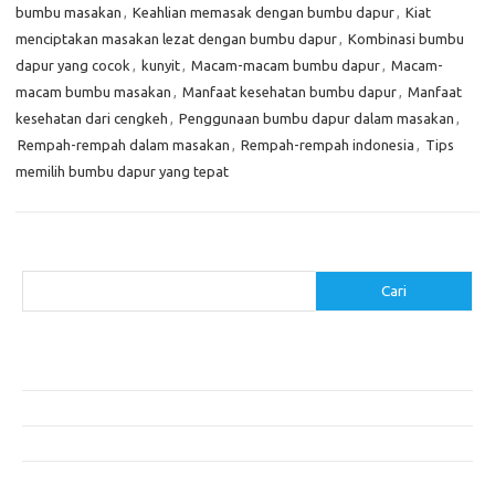
bumbu masakan
,
Keahlian memasak dengan bumbu dapur
,
Kiat
menciptakan masakan lezat dengan bumbu dapur
,
Kombinasi bumbu
dapur yang cocok
,
kunyit
,
Macam-macam bumbu dapur
,
Macam-
macam bumbu masakan
,
Manfaat kesehatan bumbu dapur
,
Manfaat
kesehatan dari cengkeh
,
Penggunaan bumbu dapur dalam masakan
,
Rempah-rempah dalam masakan
,
Rempah-rempah indonesia
,
Tips
memilih bumbu dapur yang tepat
Cari
Cari
Pos-pos Terbaru
Menggunakan Detergen yang Tepat untuk Jenis Kain Anda
Mengenal Hijab Syari: Gaya dan Etika dalam Berbusana
Pakaian Musim Panas Selebriti: Rahasia Tampil Segar dan Stylish
Menggali Kembali Gaya Hijab Klasik yang Tetap Stylish