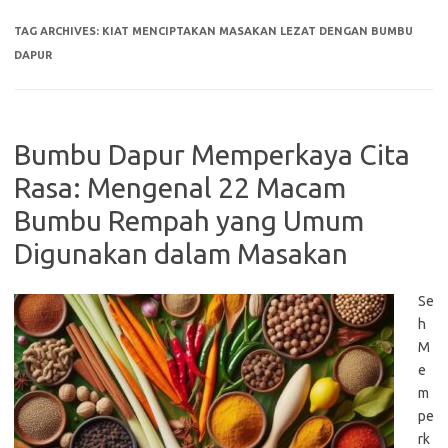
TAG ARCHIVES:
KIAT MENCIPTAKAN MASAKAN LEZAT DENGAN BUMBU
DAPUR
Bumbu Dapur Memperkaya Cita
Rasa: Mengenal 22 Macam
Bumbu Rempah yang Umum
Digunakan dalam Masakan
Se
h
M
e
m
pe
rk