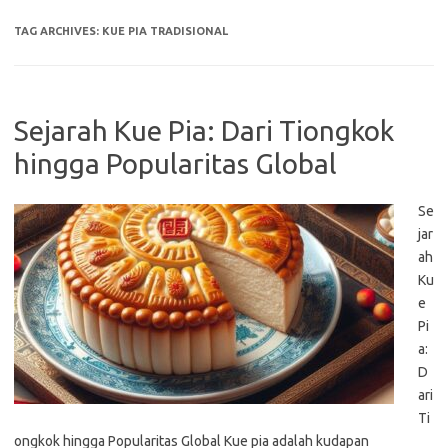
TAG ARCHIVES:
KUE PIA TRADISIONAL
Sejarah Kue Pia: Dari Tiongkok
hingga Popularitas Global
Se
jar
ah
Ku
e
Pi
a:
D
ari
Ti
ongkok hingga Popularitas Global Kue pia adalah kudapan