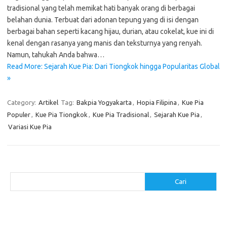
tradisional yang telah memikat hati banyak orang di berbagai
belahan dunia. Terbuat dari adonan tepung yang di isi dengan
berbagai bahan seperti kacang hijau, durian, atau cokelat, kue ini di
kenal dengan rasanya yang manis dan teksturnya yang renyah.
Namun, tahukah Anda bahwa…
Read More: Sejarah Kue Pia: Dari Tiongkok hingga Popularitas Global
»
Category:
Artikel
Tag:
Bakpia Yogyakarta
,
Hopia Filipina
,
Kue Pia
Populer
,
Kue Pia Tiongkok
,
Kue Pia Tradisional
,
Sejarah Kue Pia
,
Variasi Kue Pia
Cari
Cari
Pos-pos Terbaru
Menggunakan Detergen yang Tepat untuk Jenis Kain Anda