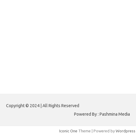
forextradingreviews.my.id
forextrading.my.id
forextimeconverter.my.id
egritud.com
forhelpyou.com
gailhfleming.com
heyimalivemag.com
hyunsunkimhahm.com
ihrm2016.com
illinoistechcon.com
jilliankaulpeterson.com
jlrppatterns.com
johnmgerber.com
Paito HK 6D
Copyright © 2024 | All Rights Reserved
Powered By : Pashmina Media
Iconic One
Theme | Powered by
Wordpress