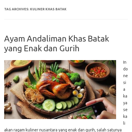
TAG ARCHIVES:
KULINER KHAS BATAK
Ayam Andaliman Khas Batak
yang Enak dan Gurih
In
do
ne
si
a
ka
ya
se
ka
li
akan ragam kuliner nusantara yang enak dan gurih, salah satunya