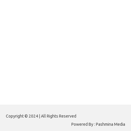
foreximf.my.id
forexlive.my.id
forextradingreviews.my.id
forextrading.my.id
forextimeconverter.my.id
egritud.com
forhelpyou.com
gailhfleming.com
heyimalivemag.com
hyunsunkimhahm.com
ihrm2016.com
illinoistechcon.com
jilliankaulpeterson.com
jlrppatterns.com
johnmgerber.com
Paito HK 6D
Copyright © 2024 | All Rights Reserved
Powered By : Pashmina Media