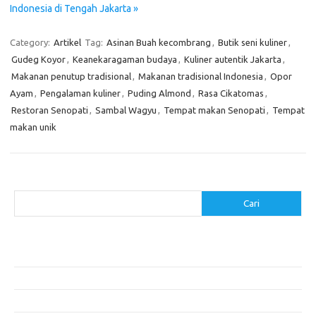
Indonesia di Tengah Jakarta »
Category:
Artikel
Tag:
Asinan Buah kecombrang
,
Butik seni kuliner
,
Gudeg Koyor
,
Keanekaragaman budaya
,
Kuliner autentik Jakarta
,
Makanan penutup tradisional
,
Makanan tradisional Indonesia
,
Opor
Ayam
,
Pengalaman kuliner
,
Puding Almond
,
Rasa Cikatomas
,
Restoran Senopati
,
Sambal Wagyu
,
Tempat makan Senopati
,
Tempat
makan unik
Cari
Cari
Pos-pos Terbaru
Menggunakan Detergen yang Tepat untuk Jenis Kain Anda
Mengenal Hijab Syari: Gaya dan Etika dalam Berbusana
Pakaian Musim Panas Selebriti: Rahasia Tampil Segar dan Stylish