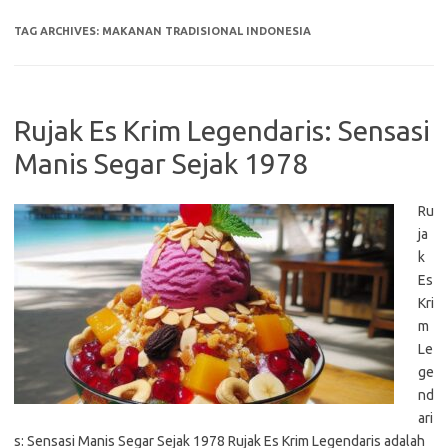
TAG ARCHIVES:
MAKANAN TRADISIONAL INDONESIA
Rujak Es Krim Legendaris: Sensasi
Manis Segar Sejak 1978
Ru
ja
k
Es
Kri
m
Le
ge
nd
ari
s: Sensasi Manis Segar Sejak 1978 Rujak Es Krim Legendaris adalah