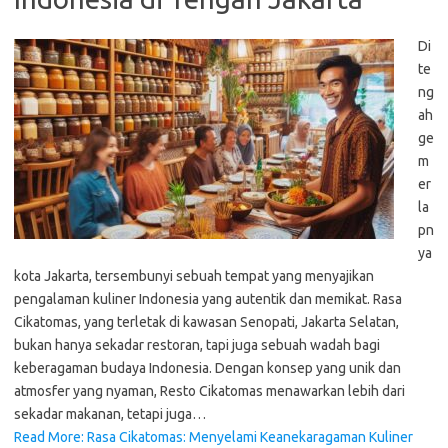
Di
te
ng
ah
ge
m
er
la
pn
ya
kota Jakarta, tersembunyi sebuah tempat yang menyajikan
pengalaman kuliner Indonesia yang autentik dan memikat. Rasa
Cikatomas, yang terletak di kawasan Senopati, Jakarta Selatan,
bukan hanya sekadar restoran, tapi juga sebuah wadah bagi
keberagaman budaya Indonesia. Dengan konsep yang unik dan
atmosfer yang nyaman, Resto Cikatomas menawarkan lebih dari
sekadar makanan, tetapi juga…
Read More: Rasa Cikatomas: Menyelami Keanekaragaman Kuliner