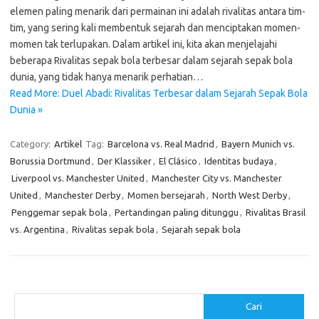
elemen paling menarik dari permainan ini adalah rivalitas antara tim-
tim, yang sering kali membentuk sejarah dan menciptakan momen-
momen tak terlupakan. Dalam artikel ini, kita akan menjelajahi
beberapa Rivalitas sepak bola terbesar dalam sejarah sepak bola
dunia, yang tidak hanya menarik perhatian…
Read More: Duel Abadi: Rivalitas Terbesar dalam Sejarah Sepak Bola
Dunia »
Category:
Artikel
Tag:
Barcelona vs. Real Madrid
,
Bayern Munich vs.
Borussia Dortmund
,
Der Klassiker
,
El Clásico
,
Identitas budaya
,
Liverpool vs. Manchester United
,
Manchester City vs. Manchester
United
,
Manchester Derby
,
Momen bersejarah
,
North West Derby
,
Penggemar sepak bola
,
Pertandingan paling ditunggu
,
Rivalitas Brasil
vs. Argentina
,
Rivalitas sepak bola
,
Sejarah sepak bola
Cari
Cari