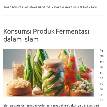
TAG ARCHIVES:
MANFAAT PROBIOTIK DALAM MAKANAN FERMENTASI
Konsumsi Produk Fermentasi
dalam Islam
Fe
rm
en
ta
si
sa
yu
ra
n
ad
alah proses dimana pengolahan yang bahan bakunya berasal dari