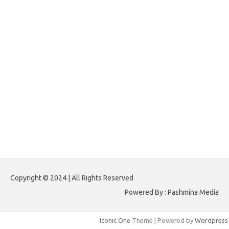
forextradingreviews.my.id
forextrading.my.id
forextimeconverter.my.id
egritud.com
forhelpyou.com
gailhfleming.com
heyimalivemag.com
hyunsunkimhahm.com
ihrm2016.com
illinoistechcon.com
jilliankaulpeterson.com
jlrppatterns.com
johnmgerber.com
Paito HK 6D
Copyright © 2024 | All Rights Reserved
Powered By : Pashmina Media
Iconic One
Theme | Powered by
Wordpress