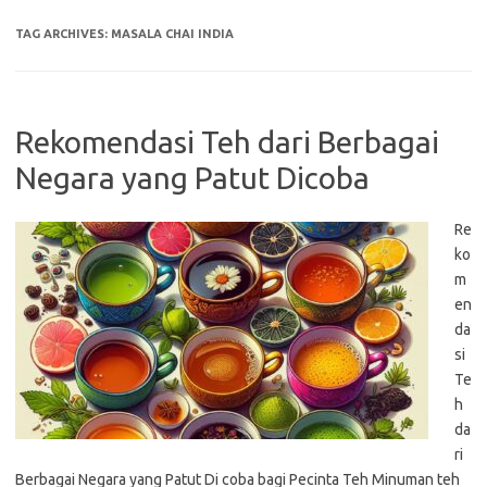
TAG ARCHIVES:
MASALA CHAI INDIA
Rekomendasi Teh dari Berbagai
Negara yang Patut Dicoba
Re
ko
m
en
da
si
Te
h
da
ri
Berbagai Negara yang Patut Di coba bagi Pecinta Teh Minuman teh