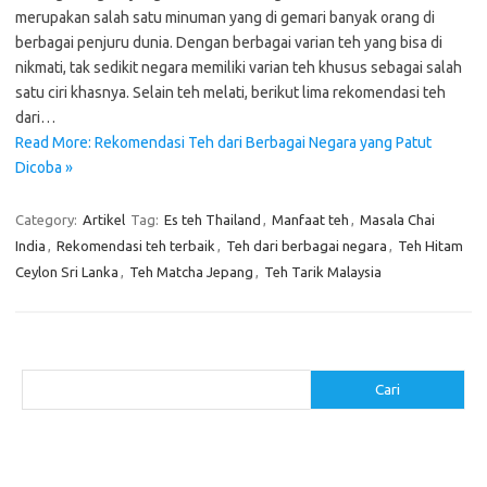
merupakan salah satu minuman yang di gemari banyak orang di
berbagai penjuru dunia. Dengan berbagai varian teh yang bisa di
nikmati, tak sedikit negara memiliki varian teh khusus sebagai salah
satu ciri khasnya. Selain teh melati, berikut lima rekomendasi teh
dari…
Read More: Rekomendasi Teh dari Berbagai Negara yang Patut
Dicoba »
Category:
Artikel
Tag:
Es teh Thailand
,
Manfaat teh
,
Masala Chai
India
,
Rekomendasi teh terbaik
,
Teh dari berbagai negara
,
Teh Hitam
Ceylon Sri Lanka
,
Teh Matcha Jepang
,
Teh Tarik Malaysia
Cari
Cari
Pos-pos Terbaru
Menggunakan Detergen yang Tepat untuk Jenis Kain Anda