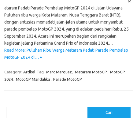
M
ataram Padati Parade Pembalap MotoGP 2024 di Jalan Udayana
Puluhan ribu warga Kota Mataram, Nusa Tenggara Barat (NTB),
dengan antusias memadati jalan-jalan utama untuk menyambut
parade pembalap MotoGP 2024, yang di adakan pada hari Rabu, 25
September 2024. Acara ini merupakan bagian dari rangkaian
kegiatan jelang Pertamina Grand Prix of Indonesia 2024,…
Read More: Puluhan Ribu Warga Mataram Padati Parade Pembalap
MotoGP 2024 di… »
Category:
Artikel
Tag:
Marc Marquez
,
Mataram MotoGP
,
MotoGP
2024
,
MotoGP Mandalika
,
Parade MotoGP
Cari
Cari
Pos-pos Terbaru
Menggunakan Detergen yang Tepat untuk Jenis Kain Anda