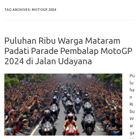
TAG ARCHIVES:
MOTOGP 2024
Puluhan Ribu Warga Mataram
Padati Parade Pembalap MotoGP
2024 di Jalan Udayana
Pu
lu
ha
n
Ri
bu
W
ar
ga