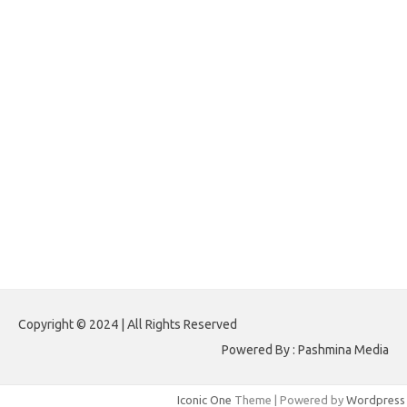
forextradingreviews.my.id
forextrading.my.id
forextimeconverter.my.id
egritud.com
forhelpyou.com
gailhfleming.com
heyimalivemag.com
hyunsunkimhahm.com
ihrm2016.com
illinoistechcon.com
jilliankaulpeterson.com
jlrppatterns.com
johnmgerber.com
Paito HK 6D
Copyright © 2024 | All Rights Reserved
Powered By : Pashmina Media
Iconic One
Theme | Powered by
Wordpress